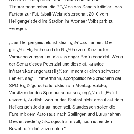
Timmermann haben die Plï¿½ne des Senats kritisiert, das
Fanfest zur Fuï¿½ball-Weltmeisterschaft 2010 vom
Heiligengeistfeld ins Stadion im Altonaer Volkspark zu
verlegen.
„Das Heiligengeistfeld ist ideal fï¿½r das Fanfest. Die
groï¿½e Flï¿½che und die Nï¿½he zum Kiez bieten
Voraussetzungen, um die uns sogar Berlin beneidet. Wenn
der Senat dieses Potenzial und diese gï¿½nstige
Infrastruktur ungenutzt lï¿½sst, macht er einen schweren
Fehler“, sagt Timmermann, sportpolitische Sprecherin der
SPD-Bï¿½rgerschaftsfraktion am Montag. Balcke,
Vorsitzender des Sportausschusses, ergï¿½nzt: „Es ist
unverstï¿½ndlich, warum das Fanfest nicht erneut auf dem
Heiligengeistfeld stattfinden soll. Stattdessen sollen die
Fans mit dem Auto raus nach Stellingen und Lurup fahren.
Dies ist weder ï¿½kologisch sinnvoll, noch ist es den
Bewohnern dort zuzumuten.“