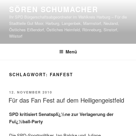
Zum
SÖREN SCHUMACHER
Inhalt
Ihr SPD Bürgerschaftsabgeordneter im Wahlkreis Harburg – Für die
springen
Stadtteile Gut Moor, Harburg, Langenbek, Marmstorf, Neuland,
Östliches Eißendorf, Östliches Heimfeld, Rönneburg, Sinstorf,
Wilstorf
Menü
SCHLAGWORT:
FANFEST
VERÖFFENTLICHT
12. NOVEMBER 2010
AM
Für das Fan Fest auf dem Heiligengeistfeld
SPD kritisiert Senatsplï¿½ne zur Verlagerung der
Fuï¿½ball-Party
Die SPD-Sportpolitiker Jan Balcke und Juliane