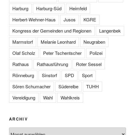
Harburg
Harburg-Süd
Heimfeld
Herbert-Wehner-Haus
Jusos
KGRE
Kongress der Gemeinden und Regionen
Langenbek
Marmstorf
Melanie Leonhard
Neugraben
Olaf Scholz
Peter Tschentscher
Polizei
Rathaus
Rathausführung
Roter Sessel
Rönneburg
Sinstorf
SPD
Sport
Sören Schumacher
Süderelbe
TUHH
Vereidigung
Wahl
Wahlkreis
ARCHIV
Archiv