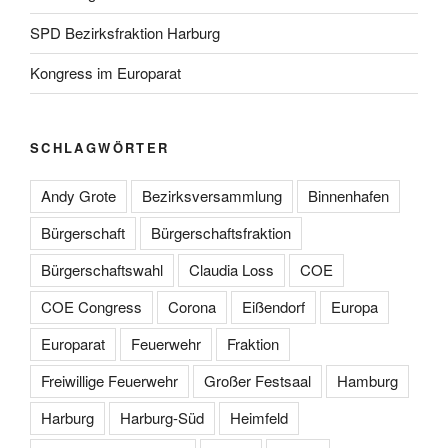
SPD Bezirksfraktion Harburg
Kongress im Europarat
SCHLAGWÖRTER
Andy Grote
Bezirksversammlung
Binnenhafen
Bürgerschaft
Bürgerschaftsfraktion
Bürgerschaftswahl
Claudia Loss
COE
COE Congress
Corona
Eißendorf
Europa
Europarat
Feuerwehr
Fraktion
Freiwillige Feuerwehr
Großer Festsaal
Hamburg
Harburg
Harburg-Süd
Heimfeld