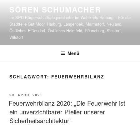
Zum
SÖREN SCHUMACHER
Inhalt
Ihr SPD Bürgerschaftsabgeordneter im Wahlkreis Harburg – Für die
springen
Stadtteile Gut Moor, Harburg, Langenbek, Marmstorf, Neuland,
Östliches Eißendorf, Östliches Heimfeld, Rönneburg, Sinstorf,
Wilstorf
Menü
SCHLAGWORT:
FEUERWEHRBILANZ
VERÖFFENTLICHT
20. APRIL 2021
AM
Feuerwehrbilanz 2020: „Die Feuerwehr ist
ein unverzichtbarer Pfeiler unserer
Sicherheitsarchitektur“