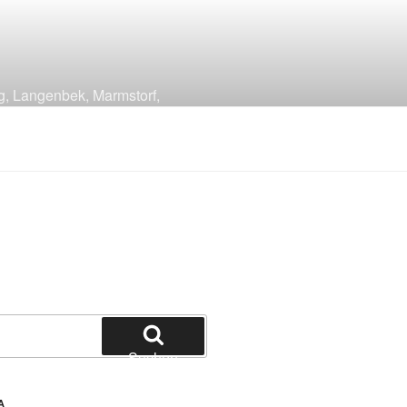
g, Langenbek, Marmstorf,
Suchen
A