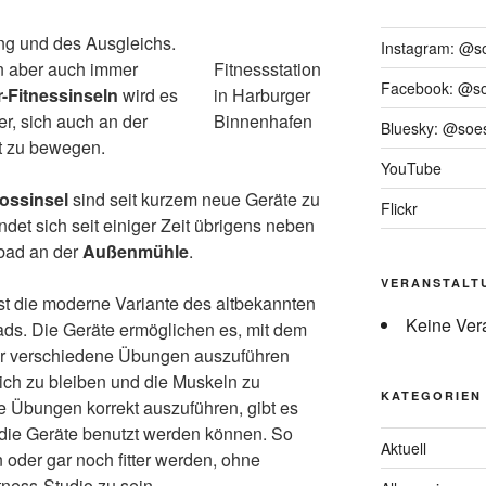
ng und des Ausgleichs.
Instagram: @s
 aber auch immer
Fitnessstation
Facebook: @s
-Fitnessinseln
wird es
in Harburger
er, sich auch an der
Binnenhafen
Bluesky: @soes
cht zu bewegen.
YouTube
ossinsel
sind seit kurzem neue Geräte zu
Flickr
ndet sich seit einiger Zeit übrigens neben
ad an der
Außenmühle
.
VERANSTALT
st die moderne Variante des altbekannten
Keine Ver
ds. Die Geräte ermöglichen es, mit dem
r verschiedene Übungen auszuführen
ch zu bleiben und die Muskeln zu
KATEGORIEN
e Übungen korrekt auszuführen, gibt es
e die Geräte benutzt werden können. So
Aktuell
 oder gar noch fitter werden, ohne
tness-Studio zu sein.