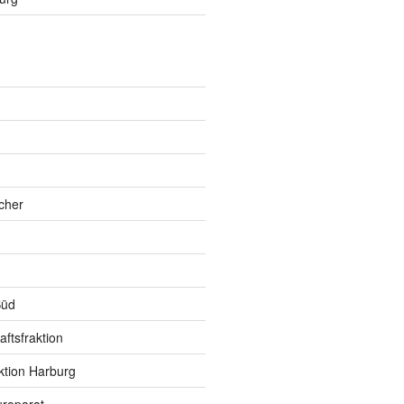
h
cher
Süd
ftsfraktion
ktion Harburg
roparat