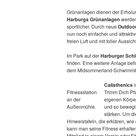
Grünanlagen dienen der Erholu
Harburgs Grünanlagen
werden
sportlicher. Durch neue
Outdoor
nun noch einfacher und attraktiv
freien Luft und mit toller Aussi
Im Park auf der
Harburger Schl
finden. Eine weitere Anlage befi
dem Midsommerland-Schwimmb
Calisthenics
i
Fitnessstation
Trimm Dich Pfa
an der
eigenen Körpe
Außenmühle.
und so bewegli
stärken. Um di
Hinweistafeln, die erklären, wi
kann man seine Fitness erhalten
Mitglied in einem Verein oder Fi