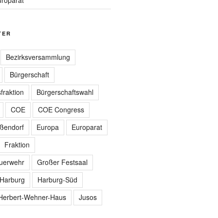
TER
Bezirksversammlung
Bürgerschaft
fraktion
Bürgerschaftswahl
COE
COE Congress
ißendorf
Europa
Europarat
Fraktion
euerwehr
Großer Festsaal
Harburg
Harburg-Süd
Herbert-Wehner-Haus
Jusos