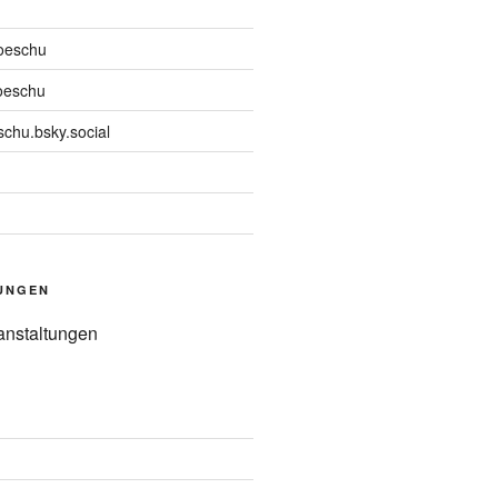
oeschu
oeschu
chu.bsky.social
UNGEN
anstaltungen