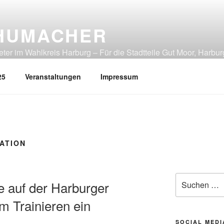
HUMACHER
er im Wahlkreis Harburg – Für die Stadtteile Gut Moor, Harbur
tliches Heimfeld, Rönneburg, Sinstorf, Wilstorf
25
Veranstaltungen
Impressum
ATION
Suchen
e auf der Harburger
nach:
m Trainieren ein
SOCIAL MEDI