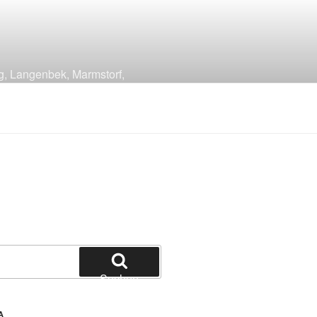
g, Langenbek, Marmstorf,
Suchen
A