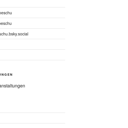
oeschu
oeschu
chu.bsky.social
UNGEN
anstaltungen