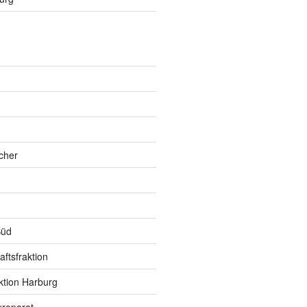
h
cher
Süd
ftsfraktion
ktion Harburg
roparat