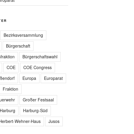
TER
Bezirksversammlung
Bürgerschaft
fraktion
Bürgerschaftswahl
COE
COE Congress
ißendorf
Europa
Europarat
Fraktion
euerwehr
Großer Festsaal
Harburg
Harburg-Süd
Herbert-Wehner-Haus
Jusos