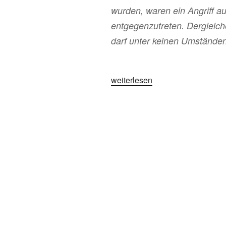
wurden, waren ein Angriff a
entgegenzutreten. Dergleich
darf unter keinen Umständ
„Junge
weiterlesen
Franzosen
zu
Gast
in
Hamburg“