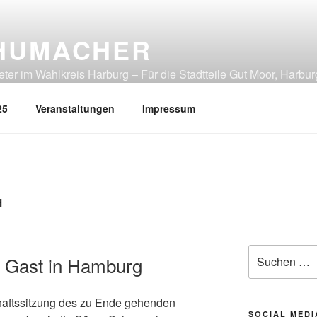
HUMACHER
er im Wahlkreis Harburg – Für die Stadtteile Gut Moor, Harbur
tliches Heimfeld, Rönneburg, Sinstorf, Wilstorf
25
Veranstaltungen
Impressum
H
Suchen
 Gast in Hamburg
nach:
haftssitzung des zu Ende gehenden
SOCIAL MEDI