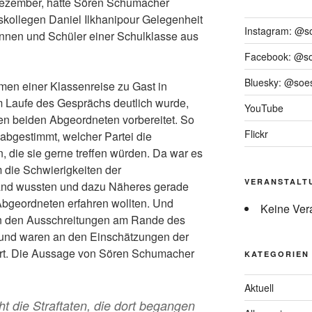
Dezember, hatte Sören Schumacher
kollegen Daniel Ilkhanipour Gelegenheit
Instagram: @s
nnen und Schüler einer Schulklasse aus
Facebook: @s
Bluesky: @soes
en einer Klassenreise zu Gast in
m Laufe des Gesprächs deutlich wurde,
YouTube
en beiden Abgeordneten vorbereitet. So
Flickr
 abgestimmt, welcher Partei die
 die sie gerne treffen würden. Da war es
m die Schwierigkeiten der
VERANSTALT
and wussten und dazu Näheres gerade
bgeordneten erfahren wollten. Und
Keine Ver
von den Ausschreitungen am Rande des
 und waren an den Einschätzungen der
ert. Die Aussage von Sören Schumacher
KATEGORIEN
Aktuell
ht die Straftaten, die dort begangen