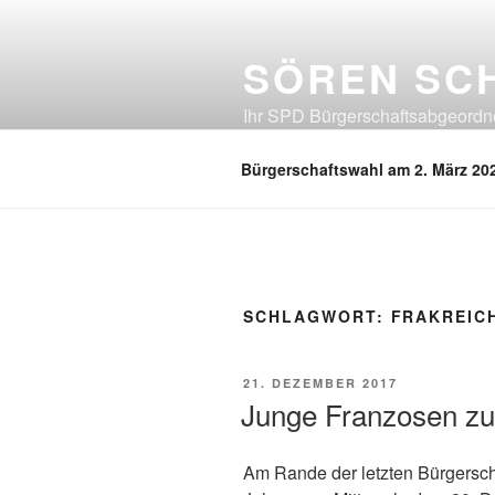
Zum
Inhalt
SÖREN SC
springen
Ihr SPD Bürgerschaftsabgeordnet
Neuland, Östliches Eißendorf, Ös
Bürgerschaftswahl am 2. März 20
SCHLAGWORT:
FRAKREIC
VERÖFFENTLICHT
21. DEZEMBER 2017
AM
Junge Franzosen zu
Am Rande der letzten Bürgersc