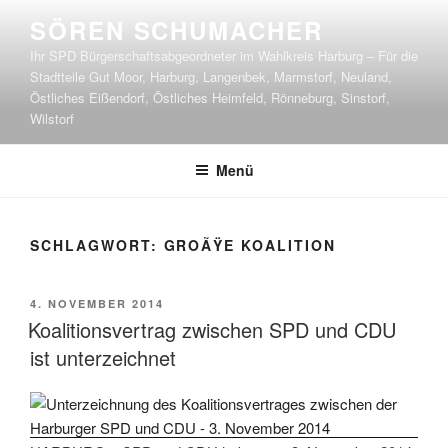
Zum
SÖREN SCHUMACHER
Inhalt
Ihr SPD Bürgerschaftsabgeordneter im Wahlkreis Harburg – Für die
springen
Stadtteile Gut Moor, Harburg, Langenbek, Marmstorf, Neuland,
Östliches Eißendorf, Östliches Heimfeld, Rönneburg, Sinstorf,
Wilstorf
Menü
SCHLAGWORT:
GROÃŸE KOALITION
VERÖFFENTLICHT
4. NOVEMBER 2014
AM
Koalitionsvertrag zwischen SPD und CDU
ist unterzeichnet