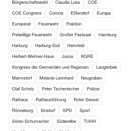
Bürgerschaftswahl
Claudia Loss
COE
COE Congress
Corona
Eißendorf
Europa
Europarat
Feuerwehr
Fraktion
Freiwillige Feuerwehr
Großer Festsaal
Hamburg
Harburg
Harburg-Süd
Heimfeld
Herbert-Wehner-Haus
Jusos
KGRE
Kongress der Gemeinden und Regionen
Langenbek
Marmstorf
Melanie Leonhard
Neugraben
Olaf Scholz
Peter Tschentscher
Polizei
Rathaus
Rathausführung
Roter Sessel
Rönneburg
Sinstorf
SPD
Sport
Sören Schumacher
Süderelbe
TUHH