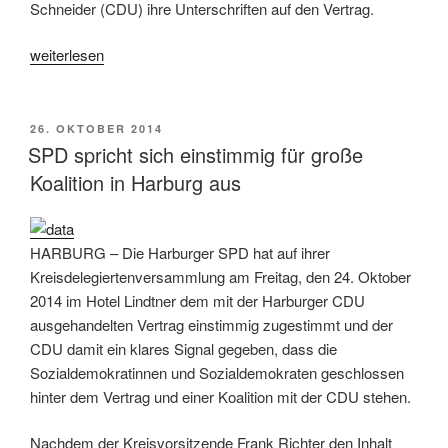
Schneider (CDU) ihre Unterschriften auf den Vertrag.
„Koalitionsvertrag
weiterlesen
zwischen
SPD
und
VERÖFFENTLICHT
26. OKTOBER 2014
AM
CDU
SPD spricht sich einstimmig für große
ist
Koalition in Harburg aus
unterzeichnet“
HARBURG – Die Harburger SPD hat auf ihrer
Kreisdelegiertenversammlung am Freitag, den 24. Oktober
2014 im Hotel Lindtner dem mit der Harburger CDU
ausgehandelten Vertrag einstimmig zugestimmt und der
CDU damit ein klares Signal gegeben, dass die
Sozialdemokratinnen und Sozialdemokraten geschlossen
hinter dem Vertrag und einer Koalition mit der CDU stehen.
Nachdem der Kreisvorsitzende Frank Richter den Inhalt