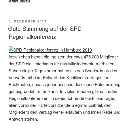
spricht
sich
einstimmig
VERÖFFENTLICHT
6. DEZEMBER 2013
AM
für
Gute Stimmung auf der SPD-
große
Regionalkonferenz
Koalition
in
Harburg
Inzwischen haben die meisten der etwa 475.000 Mitglieder
aus“
der SPD die Unterlagen für das Mitgliedervotum erhalten.
Schon einige Tage vorher hatten sie den Sonderdruck des
Vorwärts mit dem Entwurf des Koalitionsvertrages im
Briefkasten, sodass jeder und jede die eigene Entscheidung
gut begründet treffen kann. In vielen Städten gibt es zudem
Regionalkonferenzen, in denen führende Funktionsträger,
allen voran der Parteivorsitzende Siegmar Gabriel, den
Mitgliedern den Vertrag weiter erläutern und ihnen Rede und
Antwort stehen.