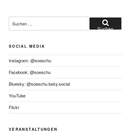
auf
der
SPD-
Suchen
Regionalkonferenz“
nach:
Suchen
SOCIAL MEDIA
Instagram: @soeschu
Facebook: @soeschu
Bluesky: @soeschu.bsky.social
YouTube
Flickr
VERANSTALTUNGEN