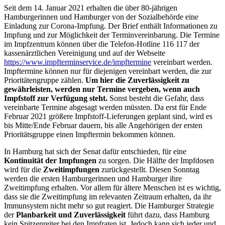
Seit dem 14. Januar 2021 erhalten die über 80-jährigen
Hamburgerinnen und Hamburger von der Sozialbehörde eine
Einladung zur Corona-Impfung. Der Brief enthält Informationen zu
Impfung und zur Möglichkeit der Terminvereinbarung. Die Termine
im Impfzentrum können über die Telefon-Hotline 116 117 der
kassenärztlichen Vereinigung und auf der Webseite
https://www.impfterminservice.de/impftermine
vereinbart werden.
Impftermine können nur für diejenigen vereinbart werden, die zur
Prioritätengruppe zählen.
Um hier die Zuverlässigkeit zu
gewährleisten, werden nur Termine vergeben, wenn auch
Impfstoff zur Verfügung steht.
Sonst besteht die Gefahr, dass
vereinbarte Termine abgesagt werden müssten. Da erst für Ende
Februar 2021 größere Impfstoff-Lieferungen geplant sind, wird es
bis Mitte/Ende Februar dauern, bis alle Angehörigen der ersten
Prioritätsgruppe einen Impftermin bekommen können.
In Hamburg hat sich der Senat dafür entschieden, für eine
Kontinuität der Impfungen
zu sorgen. Die Hälfte der Impfdosen
wird für die
Zweitimpfungen
zurückgestellt. Diesen Sonntag
werden die ersten Hamburgerinnen und Hamburger ihre
Zweitimpfung erhalten. Vor allem für ältere Menschen ist es wichtig,
dass sie die Zweitimpfung im relevanten Zeitraum erhalten, da ihr
Immunsystem nicht mehr so gut reagiert. Die Hamburger Strategie
der
Planbarkeit und Zuverlässigkeit
führt dazu, dass Hamburg
kein Spitzenreiter bei den Impfraten ist. Jedoch kann sich jeder und