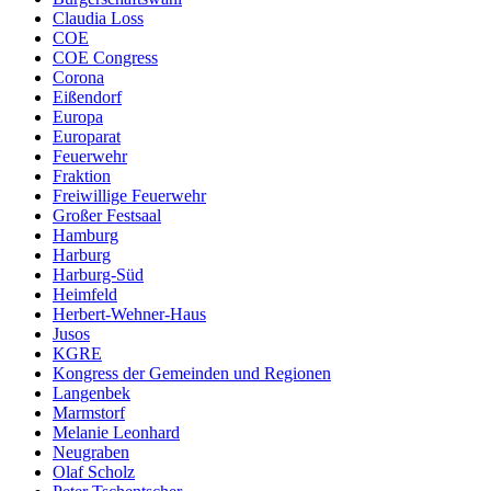
Claudia Loss
COE
COE Congress
Corona
Eißendorf
Europa
Europarat
Feuerwehr
Fraktion
Freiwillige Feuerwehr
Großer Festsaal
Hamburg
Harburg
Harburg-Süd
Heimfeld
Herbert-Wehner-Haus
Jusos
KGRE
Kongress der Gemeinden und Regionen
Langenbek
Marmstorf
Melanie Leonhard
Neugraben
Olaf Scholz