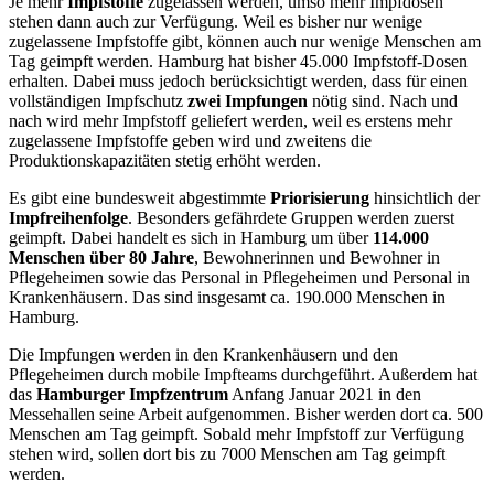
Je mehr
Impfstoffe
zugelassen werden, umso mehr Impfdosen
stehen dann auch zur Verfügung. Weil es bisher nur wenige
zugelassene Impfstoffe gibt, können auch nur wenige Menschen am
Tag geimpft werden. Hamburg hat bisher 45.000 Impfstoff-Dosen
erhalten. Dabei muss jedoch berücksichtigt werden, dass für einen
vollständigen Impfschutz
zwei Impfungen
nötig sind. Nach und
nach wird mehr Impfstoff geliefert werden, weil es erstens mehr
zugelassene Impfstoffe geben wird und zweitens die
Produktionskapazitäten stetig erhöht werden.
Es gibt eine bundesweit abgestimmte
Priorisierung
hinsichtlich der
Impfreihenfolge
. Besonders gefährdete Gruppen werden zuerst
geimpft. Dabei handelt es sich in Hamburg um über
114.000
Menschen über 80 Jahre
, Bewohnerinnen und Bewohner in
Pflegeheimen sowie das Personal in Pflegeheimen und Personal in
Krankenhäusern. Das sind insgesamt ca. 190.000 Menschen in
Hamburg.
Die Impfungen werden in den Krankenhäusern und den
Pflegeheimen durch mobile Impfteams durchgeführt. Außerdem hat
das
Hamburger Impfzentrum
Anfang Januar 2021 in den
Messehallen seine Arbeit aufgenommen. Bisher werden dort ca. 500
Menschen am Tag geimpft. Sobald mehr Impfstoff zur Verfügung
stehen wird, sollen dort bis zu 7000 Menschen am Tag geimpft
werden.