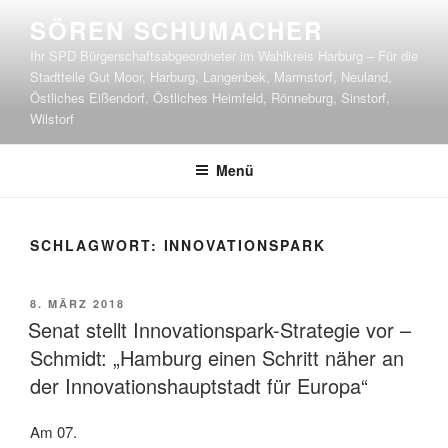
Zum
SÖREN SCHUMACHER
Inhalt
Ihr SPD Bürgerschaftsabgeordneter im Wahlkreis Harburg – Für die
springen
Stadtteile Gut Moor, Harburg, Langenbek, Marmstorf, Neuland,
Östliches Eißendorf, Östliches Heimfeld, Rönneburg, Sinstorf,
Wilstorf
Menü
SCHLAGWORT:
INNOVATIONSPARK
VERÖFFENTLICHT
8. MÄRZ 2018
AM
Senat stellt Innovationspark-Strategie vor –
Schmidt: „Hamburg einen Schritt näher an
der Innovationshauptstadt für Europa“
Am 07.