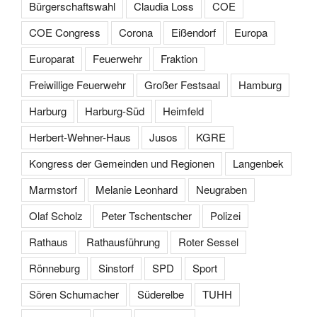
Bürgerschaftswahl
Claudia Loss
COE
COE Congress
Corona
Eißendorf
Europa
Europarat
Feuerwehr
Fraktion
Freiwillige Feuerwehr
Großer Festsaal
Hamburg
Harburg
Harburg-Süd
Heimfeld
Herbert-Wehner-Haus
Jusos
KGRE
Kongress der Gemeinden und Regionen
Langenbek
Marmstorf
Melanie Leonhard
Neugraben
Olaf Scholz
Peter Tschentscher
Polizei
Rathaus
Rathausführung
Roter Sessel
Rönneburg
Sinstorf
SPD
Sport
Sören Schumacher
Süderelbe
TUHH