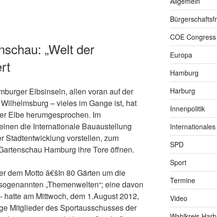
Allgemein
Bürgerschaftsfr
COE Congress
nschau: „Welt der
Europa
rt
Hamburg
Harburg
burger Elbsinseln, allen voran auf der
 Wilhelmsburg – vieles im Gange ist, hat
Innenpolitik
 der Elbe herumgesprochen. Im
inen die Internationale Bauaustellung
Internationales
r Stadtentwicklung vorstellen, zum
SPD
 Gartenschau Hamburg ihre Tore öffnen.
Sport
ter dem Motto â€šIn 80 Gärten um die
Termine
 sogenannten „Themenwelten“; eine davon
 hatte am Mittwoch, dem 1.August 2012,
Video
ge Mitglieder des Sportausschusses der
Wahlkreis Harb