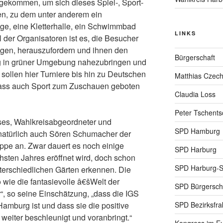
ekommen, um sich dieses Spiel-, Sport-
n, zu dem unter anderem ein
age, eine Kletterhalle, ein Schwimmbad
LINKS
l der Organisatoren ist es, die Besucher
egen, herauszufordern und ihnen den
Bürgerschaft
g in grüner Umgebung nahezubringen und
sollen hier Turniere bis hin zu Deutschen
Matthias Czec
odass auch Sport zum Zuschauen geboten
Claudia Loss
Peter Tschents
ses, Wahlkreisabgeordneter und
SPD Hamburg
natürlich auch Sören Schumacher der
pe an. Zwar dauert es noch einige
SPD Harburg
chsten Jahres eröffnet wird, doch schon
SPD Harburg-
 unterschiedlichen Gärten erkennen. Die
wie die fantasievolle â€šWelt der
SPD Bürgerscha
“, so seine Einschätzung, „dass die IGS
SPD Bezirksfra
Hamburg ist und dass sie die positive
weiter beschleunigt und voranbringt.“
Kongress im Eu