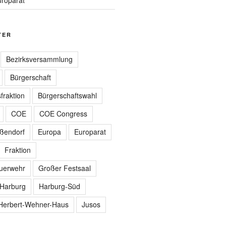
TER
Bezirksversammlung
Bürgerschaft
fraktion
Bürgerschaftswahl
COE
COE Congress
ißendorf
Europa
Europarat
Fraktion
euerwehr
Großer Festsaal
Harburg
Harburg-Süd
Herbert-Wehner-Haus
Jusos