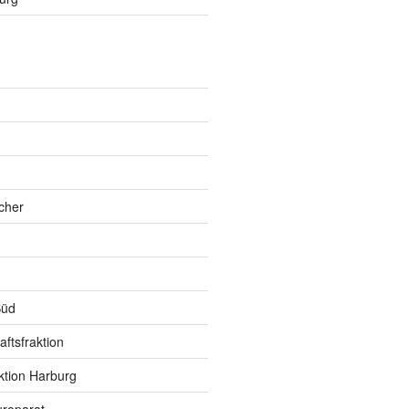
h
cher
Süd
ftsfraktion
ktion Harburg
roparat