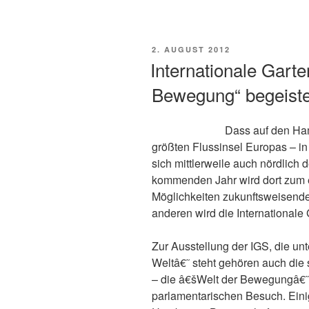
Internationalen
Gartenschau“
VERÖFFENTLICHT
2. AUGUST 2012
AM
Internationale Garte
Bewegung“ begeiste
Dass auf den Ham
größten Flussinsel Europas – in
sich mittlerweile auch nördlich
kommenden Jahr wird dort zum e
Möglichkeiten zukunftsweisende
anderen wird die Internationale
Zur Ausstellung der IGS, die un
Weltâ€˜ steht gehören auch die
– die â€šWelt der Bewegungâ€˜-
parlamentarischen Besuch. Eini