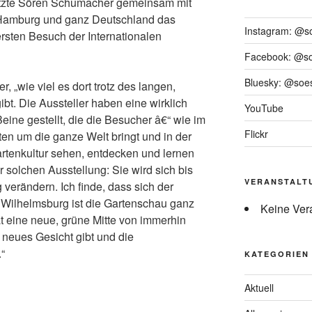
utzte Sören Schumacher gemeinsam mit
Hamburg und ganz Deutschland das
Instagram: @s
rsten Besuch der Internationalen
Facebook: @s
Bluesky: @soes
, „wie viel es dort trotz des langen,
bt. Die Aussteller haben eine wirklich
YouTube
ine gestellt, die die Besucher â€“ wie im
Flickr
ten um die ganze Welt bringt und in der
rtenkultur sehen, entdecken und lernen
 solchen Ausstellung: Sie wird sich bis
VERANSTALT
verändern. Ich finde, dass sich der
r Wilhelmsburg ist die Gartenschau ganz
Keine Ver
at eine neue, grüne Mitte von immerhin
 neues Gesicht gibt und die
.“
KATEGORIEN
Aktuell