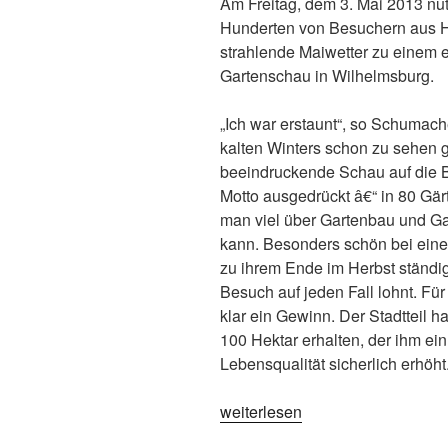
Am Freitag, dem 3. Mai 2013 n
Hunderten von Besuchern aus 
strahlende Maiwetter zu einem e
Gartenschau in Wilhelmsburg.
„Ich war erstaunt“, so Schumacher
kalten Winters schon zu sehen gi
beeindruckende Schau auf die Be
Motto ausgedrückt â€“ in 80 Gär
man viel über Gartenbau und Ga
kann. Besonders schön bei einer
zu ihrem Ende im Herbst ständig 
Besuch auf jeden Fall lohnt. Fü
klar ein Gewinn. Der Stadtteil h
100 Hektar erhalten, der ihm ein
Lebensqualität sicherlich erhöht
„Besuch
weiterlesen
der