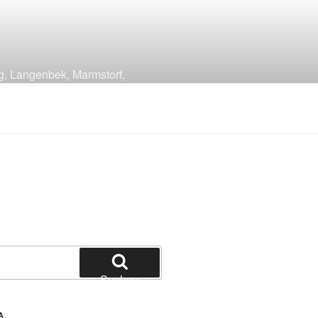
g, Langenbek, Marmstorf,
Suchen
A