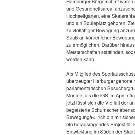
Hamburger Bürgerschaft waren g
und Gesundheitsareal anzusehe
Hochseilgarten, eine Skateranl
und ein Bouleplatz gehören. Zie
zu vielfältiger Bewegung anzur
Spaß an körperlicher Bewegun
zu ermöglichen. Darüber hinaus 
Meisterschaften stattfinden, s
werden kann.
Als Mitglied des Sportausschus
überzeugter Harburger gehörte 
parlamentarischen Besuchergrup
Monate, bis die IGS im April nä
jetzt lässt sich die Vielfalt der
begeisterte Schumacher ebenso 
Bewegungâ€˜.“Ich bin mir sicher
ein herausragendes Projekt für 
Entwicklung im Süden der Stadt 