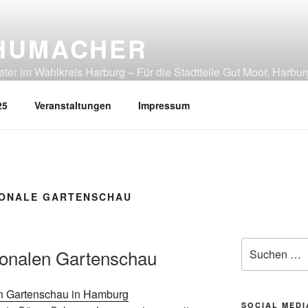
HUMACHER
er im Wahlkreis Harburg – Für die Stadtteile Gut Moor, Harbur
tliches Heimfeld, Rönneburg, Sinstorf, Wilstorf
25
Veranstaltungen
Impressum
IONALE GARTENSCHAU
Suchen
ionalen Gartenschau
nach:
SOCIAL MEDI