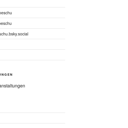
oeschu
oeschu
chu.bsky.social
UNGEN
anstaltungen