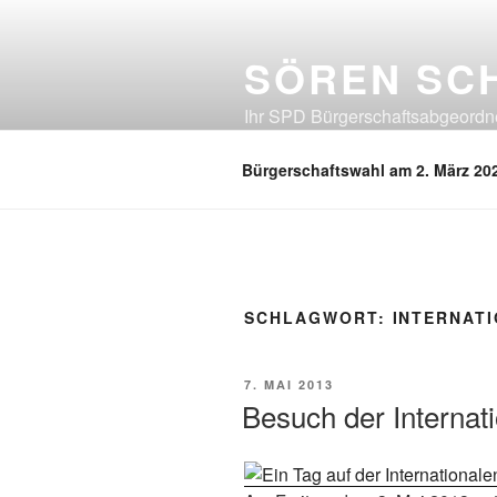
Zum
Inhalt
SÖREN SC
springen
Ihr SPD Bürgerschaftsabgeordnet
Neuland, Östliches Eißendorf, Ös
Bürgerschaftswahl am 2. März 20
SCHLAGWORT:
INTERNAT
VERÖFFENTLICHT
7. MAI 2013
AM
Besuch der Internat