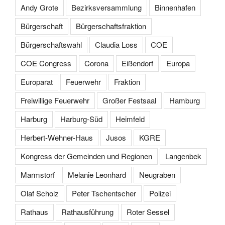
Andy Grote
Bezirksversammlung
Binnenhafen
Bürgerschaft
Bürgerschaftsfraktion
Bürgerschaftswahl
Claudia Loss
COE
COE Congress
Corona
Eißendorf
Europa
Europarat
Feuerwehr
Fraktion
Freiwillige Feuerwehr
Großer Festsaal
Hamburg
Harburg
Harburg-Süd
Heimfeld
Herbert-Wehner-Haus
Jusos
KGRE
Kongress der Gemeinden und Regionen
Langenbek
Marmstorf
Melanie Leonhard
Neugraben
Olaf Scholz
Peter Tschentscher
Polizei
Rathaus
Rathausführung
Roter Sessel