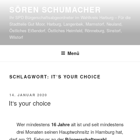
Zum
SÖREN SCHUMACHER
Inhalt
Ihr SPD Bürgerschaftsabgeordneter im Wahlkreis Harburg – Für die
springen
Stadtteile Gut Moor, Harburg, Langenbek, Marmstorf, Neuland,
Östliches Eißendorf, Östliches Heimfeld, Rönneburg, Sinstorf,
Wilstorf
Menü
SCHLAGWORT:
IT‘S YOUR CHOICE
VERÖFFENTLICHT
14. JANUAR 2020
AM
It‘s your choice
Wer mindestens
16 Jahre
alt ist und seit mindestens
drei Monaten seinen Hauptwohnsitz in Hamburg hat,
darf am 23. Februar an der
Bürgerschaftswahl