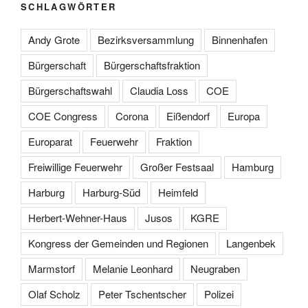
SCHLAGWÖRTER
Andy Grote
Bezirksversammlung
Binnenhafen
Bürgerschaft
Bürgerschaftsfraktion
Bürgerschaftswahl
Claudia Loss
COE
COE Congress
Corona
Eißendorf
Europa
Europarat
Feuerwehr
Fraktion
Freiwillige Feuerwehr
Großer Festsaal
Hamburg
Harburg
Harburg-Süd
Heimfeld
Herbert-Wehner-Haus
Jusos
KGRE
Kongress der Gemeinden und Regionen
Langenbek
Marmstorf
Melanie Leonhard
Neugraben
Olaf Scholz
Peter Tschentscher
Polizei