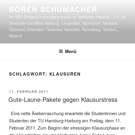
Zum
SÖREN SCHUMACHER
Inhalt
Ihr SPD Bürgerschaftsabgeordneter im Wahlkreis Harburg – Für die
springen
Stadtteile Gut Moor, Harburg, Langenbek, Marmstorf, Neuland,
Östliches Eißendorf, Östliches Heimfeld, Rönneburg, Sinstorf,
Wilstorf
Menü
SCHLAGWORT:
KLAUSUREN
VERÖFFENTLICHT
11. FEBRUAR 2011
AM
Gute-Laune-Pakete gegen Klausurstress
Eine nette Ãœberraschung erwartete die Studentinnen und
Studenten der TU Hamburg-Harburg am Freitag, dem 11.
Februar 2011. Zum Beginn der stressigen Klausurphase an
der Uni erhielten sie von Harburger Jusos Gute-Laune-