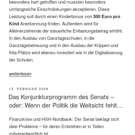
besonders hart getroffen und mussten besonders
umfangreiche Einschränkungen akzeptieren. Diese
Leistung soll durch einen Kinderbonus von
300 Euro pro
Kind
Anerkennung finden. Außerdem wird für
Alleinerziehende der steuerliche Entlastungsbetrag erhöht.
In den Ausbau von Ganztagsschulen, in die
Ganztagsbetreuung und in den Ausbau der Krippen-und
Kita-Plätze wird ebenso investiert wie in die Digitalisierung
der Schulen.
„Mit
weiterlesen
WUMMS!
die
VERÖFFENTLICHT
12. FEBRUAR 2009
Zukunft
AM
Das Konjunkturprogramm des Senats –
sichern
oder: Wenn der Politik die Weitsicht fehlt…
und
gestalten
Finanzkrise und HSH-Nordbank: Der Senat beklagt sich
–
über Probleme – für deren Entstehen er in Teilen
Das
mitverantwortlich ist