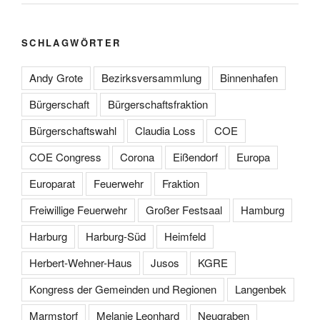
SCHLAGWÖRTER
Andy Grote
Bezirksversammlung
Binnenhafen
Bürgerschaft
Bürgerschaftsfraktion
Bürgerschaftswahl
Claudia Loss
COE
COE Congress
Corona
Eißendorf
Europa
Europarat
Feuerwehr
Fraktion
Freiwillige Feuerwehr
Großer Festsaal
Hamburg
Harburg
Harburg-Süd
Heimfeld
Herbert-Wehner-Haus
Jusos
KGRE
Kongress der Gemeinden und Regionen
Langenbek
Marmstorf
Melanie Leonhard
Neugraben