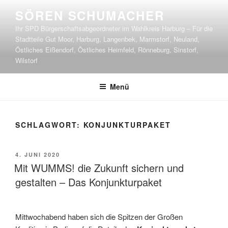
Zum
SÖREN SCHUMACHER
Inhalt
Ihr SPD Bürgerschaftsabgeordneter im Wahlkreis Harburg – Für die
springen
Stadtteile Gut Moor, Harburg, Langenbek, Marmstorf, Neuland,
Östliches Eißendorf, Östliches Heimfeld, Rönneburg, Sinstorf,
Wilstorf
Menü
SCHLAGWORT:
KONJUNKTURPAKET
VERÖFFENTLICHT
4. JUNI 2020
AM
Mit WUMMS! die Zukunft sichern und
gestalten – Das Konjunkturpaket
Mittwochabend haben sich die Spitzen der Großen