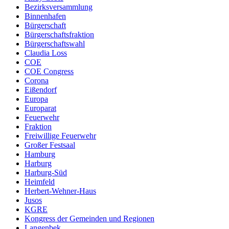
Bezirksversammlung
Binnenhafen
Bürgerschaft
Bürgerschaftsfraktion
Bürgerschaftswahl
Claudia Loss
COE
COE Congress
Corona
Eißendorf
Europa
Europarat
Feuerwehr
Fraktion
Freiwillige Feuerwehr
Großer Festsaal
Hamburg
Harburg
Harburg-Süd
Heimfeld
Herbert-Wehner-Haus
Jusos
KGRE
Kongress der Gemeinden und Regionen
Langenbek