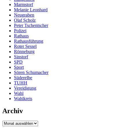
Marmstorf
Melanie Leonhard
Neugraben
Olaf Scholz
Peter Tschentscher
Polizei
Rathaus
Rathausführung
Roter Sessel
Rönneburg
Sinstorf
SPD
Sport
Sören Schumacher
Süderelbe
TUHH
Vereidigung
Wahl
Wahlkreis
Archiv
Archiv