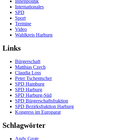
Innenpolitik
Internationales
SPD
Sport
Termine
Video
Wahlkreis Harburg
Links
Bürgerschaft
Matthias Czech
Claudia Loss
Peter Tschentscher
SPD Hamburg
SPD Harburg
SPD Harburg-Süd
SPD Bürgerschaftsfraktion
SPD Bezirksfraktion Harburg
Kongress im Europarat
Schlagwörter
Andy Grote