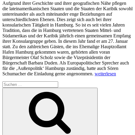
Aufgrund ihrer Geschichte und ihrer geografischen Nähe pflegen
die lateinamerikanischen Staaten und die Staaten der Karibik sowohl
untereinander als auch miteinander enge Beziehungen auf
unterschiedlichsten Ebenen. Dies zeigt sich auch bei ihrer
konsularischen Tätigkeit in Hamburg. So ist es seit vielen Jahren
Tradition, dass die in Hamburg vertretenen Staaten Mittel- und
Südamerikas und der Karibik jährlich einen gemeinsamen Empfang
ihrer Konsulargruppe geben. In diesem Jahr fand er am 27. Januar
statt. Zu den zahlreichen Gästen, die ins Ehemalige Hauptzollamt
Hafen Hamburg gekommen waren, gehörten allen voran
Bürgermeister Olaf Scholz sowie die Vizepräsidentin der
Bürgerschaft Barbara Duden. Als Europapolitischer Sprecher auch
für die ‚Außenpolitik‘ Hamburgs zuständig, hatte auch Sören
„Konsularempfang
Schumacher die Einladung gerne angenommen.
weiterlesen
der
Suchen
ibero-
nach:
karibischen
Suchen
Staaten“