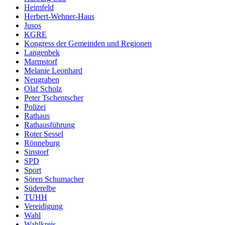
Heimfeld
Herbert-Wehner-Haus
Jusos
KGRE
Kongress der Gemeinden und Regionen
Langenbek
Marmstorf
Melanie Leonhard
Neugraben
Olaf Scholz
Peter Tschentscher
Polizei
Rathaus
Rathausführung
Roter Sessel
Rönneburg
Sinstorf
SPD
Sport
Sören Schumacher
Süderelbe
TUHH
Vereidigung
Wahl
Wahlkreis