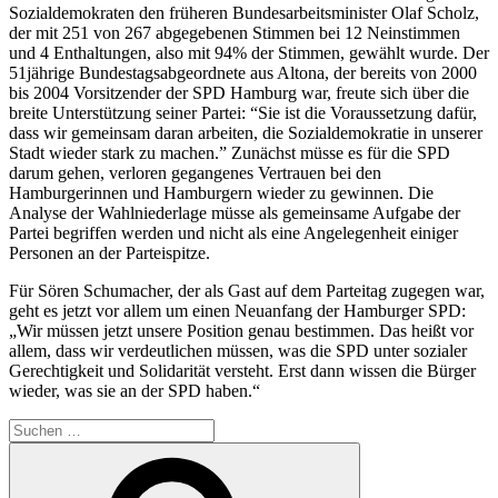
Sozialdemokraten den früheren Bundesarbeitsminister Olaf Scholz,
der mit 251 von 267 abgegebenen Stimmen bei 12 Neinstimmen
und 4 Enthaltungen, also mit 94% der Stimmen, gewählt wurde. Der
51jährige Bundestagsabgeordnete aus Altona, der bereits von 2000
bis 2004 Vorsitzender der SPD Hamburg war, freute sich über die
breite Unterstützung seiner Partei: “Sie ist die Voraussetzung dafür,
dass wir gemeinsam daran arbeiten, die Sozialdemokratie in unserer
Stadt wieder stark zu machen.” Zunächst müsse es für die SPD
darum gehen, verloren gegangenes Vertrauen bei den
Hamburgerinnen und Hamburgern wieder zu gewinnen. Die
Analyse der Wahlniederlage müsse als gemeinsame Aufgabe der
Partei begriffen werden und nicht als eine Angelegenheit einiger
Personen an der Parteispitze.
Für Sören Schumacher, der als Gast auf dem Parteitag zugegen war,
geht es jetzt vor allem um einen Neuanfang der Hamburger SPD:
„Wir müssen jetzt unsere Position genau bestimmen. Das heißt vor
allem, dass wir verdeutlichen müssen, was die SPD unter sozialer
Gerechtigkeit und Solidarität versteht. Erst dann wissen die Bürger
wieder, was sie an der SPD haben.“
Suchen
nach:
Suchen