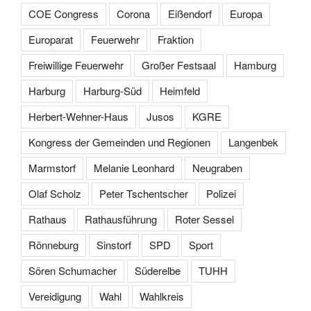
COE Congress
Corona
Eißendorf
Europa
Europarat
Feuerwehr
Fraktion
Freiwillige Feuerwehr
Großer Festsaal
Hamburg
Harburg
Harburg-Süd
Heimfeld
Herbert-Wehner-Haus
Jusos
KGRE
Kongress der Gemeinden und Regionen
Langenbek
Marmstorf
Melanie Leonhard
Neugraben
Olaf Scholz
Peter Tschentscher
Polizei
Rathaus
Rathausführung
Roter Sessel
Rönneburg
Sinstorf
SPD
Sport
Sören Schumacher
Süderelbe
TUHH
Vereidigung
Wahl
Wahlkreis