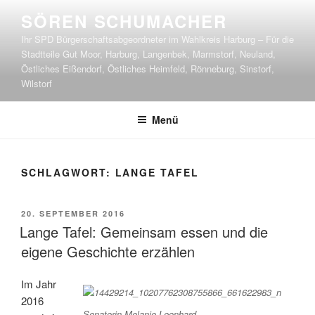
Zum
SÖREN SCHUMACHER
Inhalt
Ihr SPD Bürgerschaftsabgeordneter im Wahlkreis Harburg – Für die
springen
Stadtteile Gut Moor, Harburg, Langenbek, Marmstorf, Neuland,
Östliches Eißendorf, Östliches Heimfeld, Rönneburg, Sinstorf,
Wilstorf
Menü
SCHLAGWORT:
LANGE TAFEL
VERÖFFENTLICHT
20. SEPTEMBER 2016
AM
Lange Tafel: Gemeinsam essen und die
eigene Geschichte erzählen
Im Jahr
2016
Senatorin Melanie Leonhard