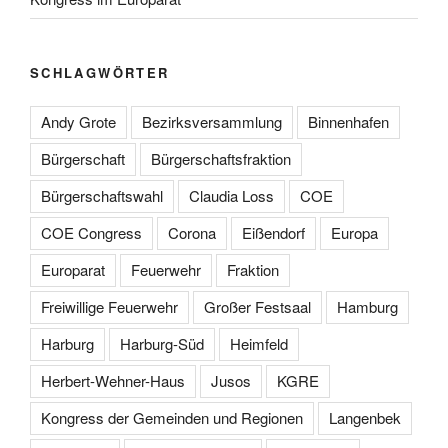
SCHLAGWÖRTER
Andy Grote
Bezirksversammlung
Binnenhafen
Bürgerschaft
Bürgerschaftsfraktion
Bürgerschaftswahl
Claudia Loss
COE
COE Congress
Corona
Eißendorf
Europa
Europarat
Feuerwehr
Fraktion
Freiwillige Feuerwehr
Großer Festsaal
Hamburg
Harburg
Harburg-Süd
Heimfeld
Herbert-Wehner-Haus
Jusos
KGRE
Kongress der Gemeinden und Regionen
Langenbek