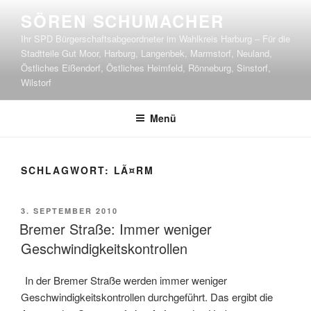
Zum
SÖREN SCHUMACHER
Inhalt
Ihr SPD Bürgerschaftsabgeordneter im Wahlkreis Harburg – Für die
springen
Stadtteile Gut Moor, Harburg, Langenbek, Marmstorf, Neuland,
Östliches Eißendorf, Östliches Heimfeld, Rönneburg, Sinstorf,
Wilstorf
Menü
SCHLAGWORT:
LÃ¤RM
VERÖFFENTLICHT
3. SEPTEMBER 2010
AM
Bremer Straße: Immer weniger
Geschwindigkeitskontrollen
In der Bremer Straße werden immer weniger
Geschwindigkeitskontrollen durchgeführt. Das ergibt die