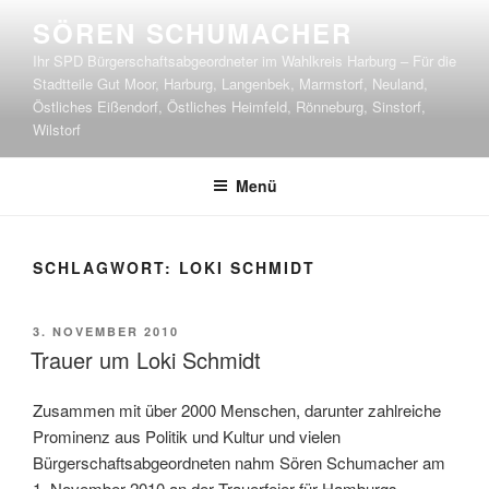
Zum
SÖREN SCHUMACHER
Inhalt
Ihr SPD Bürgerschaftsabgeordneter im Wahlkreis Harburg – Für die
springen
Stadtteile Gut Moor, Harburg, Langenbek, Marmstorf, Neuland,
Östliches Eißendorf, Östliches Heimfeld, Rönneburg, Sinstorf,
Wilstorf
Menü
SCHLAGWORT:
LOKI SCHMIDT
VERÖFFENTLICHT
3. NOVEMBER 2010
AM
Trauer um Loki Schmidt
Zusammen mit über 2000 Menschen, darunter zahlreiche
Prominenz aus Politik und Kultur und vielen
Bürgerschaftsabgeordneten nahm Sören Schumacher am
1. November 2010 an der Trauerfeier für Hamburgs