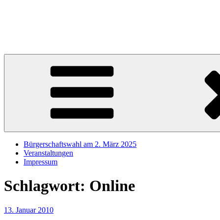
Zum
Inhalt
Sören Schumacher
springen
Ihr SPD Bürgerschaftsabgeordneter im Wahlkreis Harburg – Für die S
Bürgerschaftswahl am 2. März 2025
Veranstaltungen
Impressum
Schlagwort:
Online
Veröffentlicht
13. Januar 2010
am