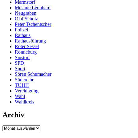
Marmstorf
Melanie Leonhard
Neugraben
Olaf Scholz
Peter Tschentscher
Polizei
Rathaus
Rathausführung
Roter Sessel
Rönneburg
Sinstorf
SPD
Sport
Sören Schumacher
Süderelbe
TUHH
Vereidigung
Wahl
Wahlkreis
Archiv
Archiv