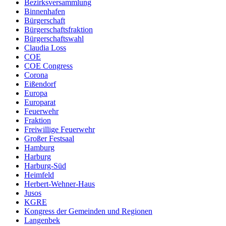
Bezirksversammlung
Binnenhafen
Bürgerschaft
Bürgerschaftsfraktion
Bürgerschaftswahl
Claudia Loss
COE
COE Congress
Corona
Eißendorf
Europa
Europarat
Feuerwehr
Fraktion
Freiwillige Feuerwehr
Großer Festsaal
Hamburg
Harburg
Harburg-Süd
Heimfeld
Herbert-Wehner-Haus
Jusos
KGRE
Kongress der Gemeinden und Regionen
Langenbek