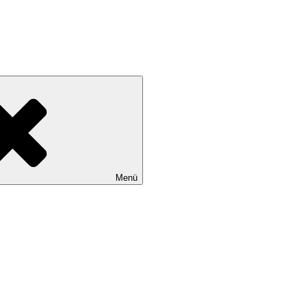
tadtteile Gut Moor, Harburg, Langenbek, Marmstorf, Neuland, Östliche
Menü