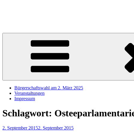
Zum
Inhalt
Sören Schumacher
springen
Ihr SPD Bürgerschaftsabgeordneter im Wahlkreis Harburg – Für die S
Bürgerschaftswahl am 2. März 2025
Veranstaltungen
Impressum
Schlagwort:
Osteeparlamentari
Veröffentlicht
2. September 2015
2. September 2015
am