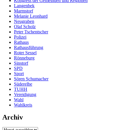
Kongress der Gemeinden und Regionen
Langenbek
Marmstorf
Melanie Leonhard
Neugraben
Olaf Scholz
Peter Tschentscher
Polizei
Rathaus
Rathausführung
Roter Sessel
Rönneburg
Sinstorf
SPD
Sport
Sören Schumacher
Süderelbe
TUHH
Vereidigung
Wahl
Wahlkreis
Archiv
Archiv