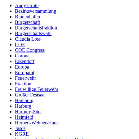
Andy Grote
Bezirksversammlung
Binnenhafen
Bürgerschaft
Bürgerschaftsfraktion
Bürgerschaftswahl
Claudia Loss
COE
COE Congress
Corona
Eißendorf
Europa
Europarat
Feuerwehr
Fraktion
Freiwillige Feuerwehr
Großer Festsaal
Hamburg
Harburg
Harburg-Süd
Heimfeld
Herbert-Wehner-Haus
Jusos
KGRE