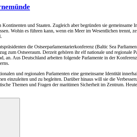
arnemünde
n Kontinenten und Staaten. Zugleich aber begründen sie gemeinsame In
en. Wohin es führen kann, wenn ein Meer im Wesentlichen trennt, zeig
.
ntspräsidenten die Ostseeparlamentarierkonferenz (Baltic Sea Parliam
ug zum Ostseeraum. Derzeit gehören ihr elf nationale und regionale P
nd, an. Aus Deutschland arbeiten folgende Parlamente in der Konfere
erns.
onalen und regionalen Parlamenten eine gemeinsame Identität innerhal
en einzuleiten und zu begleiten. Darüber hinaus will sie die Verbess
itische Themen und Fragen der maritimen Sicherheit im Zentrum. Heute 
erkonferenz
Suchen