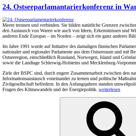
24. Ostseeparlamantarierkonferenz in W
Meere trennen und verbinden. Sie bilden natürliche Grenzen zwische
den Austausch von Waren wie auch von Ideen, Erkenntnissen und Wiss
anderen Ende Europas – im Norden – zeigt sich ein ganz anderes Bild
Im Jahre 1991 wurde auf Initiative des damaligen finnischen Parlame
nationaler und regionaler Parlamente aus dem Ostseeraum und mit Bez
Ostseeregion, einschließlich Russland, Norwegen, Island und Grönla
sowie die Landtage Schleswig-Holsteins und Mecklenburg-Vorpomm
Ziele der BSPC sind, durch engere Zusammenarbeit zwischen den nati
Informationsaustausch voneinander zu lernen und politische Maßnahm
Zivilgesellschaft befördern. In den Anfangsjahren standen umweltpol
„24.
Fragen des Klimawandels und der Energiepolitik.
weiterlesen
Ostseeparlamantari
Suchen
in
nach:
Warnemünde“