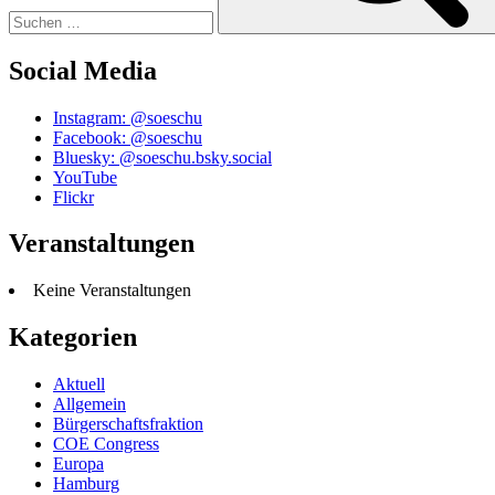
Social Media
Instagram: @soeschu
Facebook: @soeschu
Bluesky: @soeschu.bsky.social
YouTube
Flickr
Veranstaltungen
Keine Veranstaltungen
Kategorien
Aktuell
Allgemein
Bürgerschaftsfraktion
COE Congress
Europa
Hamburg