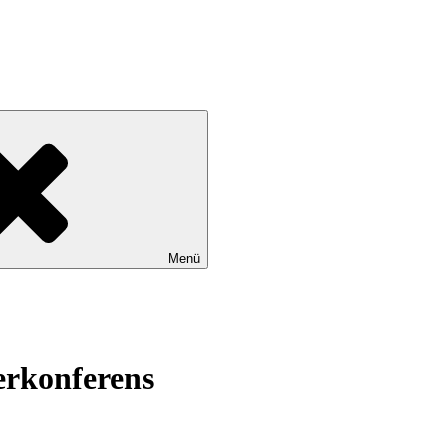
tadtteile Gut Moor, Harburg, Langenbek, Marmstorf, Neuland, Östliche
Menü
erkonferens