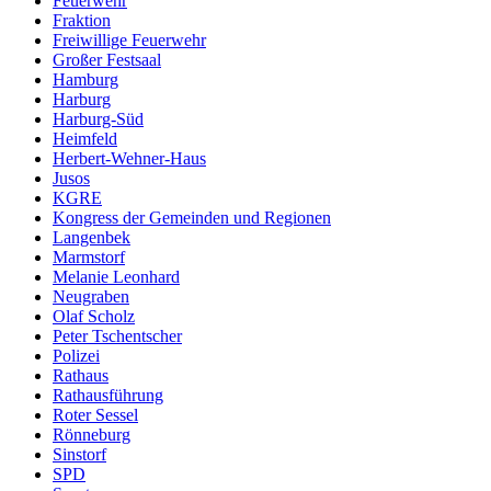
Feuerwehr
Fraktion
Freiwillige Feuerwehr
Großer Festsaal
Hamburg
Harburg
Harburg-Süd
Heimfeld
Herbert-Wehner-Haus
Jusos
KGRE
Kongress der Gemeinden und Regionen
Langenbek
Marmstorf
Melanie Leonhard
Neugraben
Olaf Scholz
Peter Tschentscher
Polizei
Rathaus
Rathausführung
Roter Sessel
Rönneburg
Sinstorf
SPD