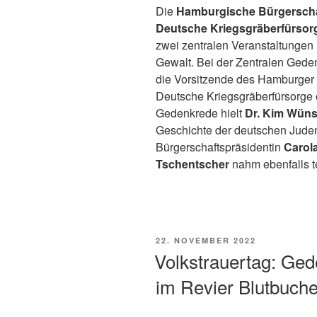
Die
Hamburgische Bürgerscha
Deutsche Kriegsgräberfürsor
zwei zentralen Veranstaltungen
Gewalt. Bei der Zentralen Ged
die Vorsitzende des Hamburge
Deutsche Kriegsgräberfürsorge 
Gedenkrede hielt
Dr. Kim Wün
Geschichte der deutschen Jude
Bürgerschaftspräsidentin
Carola
Tschentscher
nahm ebenfalls
t
VERÖFFENTLICHT
22. NOVEMBER 2022
AM
Volkstrauertag: Ged
im Revier Blutbuch