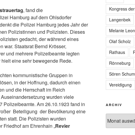
Kongress de
strauertag
, fand die
lizei Hamburg auf dem Ohlsdorfer
Langenbek
edenkt die Polizei Hamburg jedes Jahr der
Melanie Leon
n Polizistinnen und Polizisten. Dieses
olizisten gedacht, der während eines
Olaf Scholz
 war. Staatsrat Bernd Krösser,
Rathaus
R
yer und mehrere Polizeibeamte legten
r hielt eine sehr bewegende Rede.
Rönneburg
Sören Schum
uchten kommunistische Gruppen in
ösen, in der Hoffnung, dadurch einen
Vereidigung
en und die Herrschaft im Reich
 Auseinandersetzung wurden viele
17 Polizeibeamte. Am 26.10.1923 fand in
ARCHIV
großer Beteiligung der Bevölkerung eine
Archiv
en statt. Die Polizisten wurden
r Friedhof am Ehrenhain „
Revier