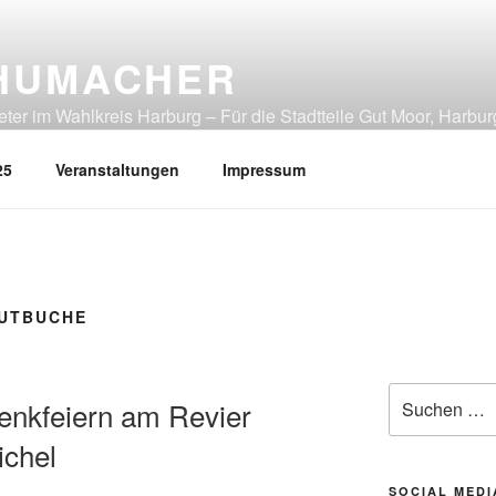
HUMACHER
er im Wahlkreis Harburg – Für die Stadtteile Gut Moor, Harbur
tliches Heimfeld, Rönneburg, Sinstorf, Wilstorf
25
Veranstaltungen
Impressum
LUTBUCHE
Suchen
enkfeiern am Revier
nach:
ichel
SOCIAL MEDI