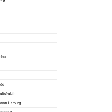
h
cher
Süd
ftsfraktion
ktion Harburg
roparat