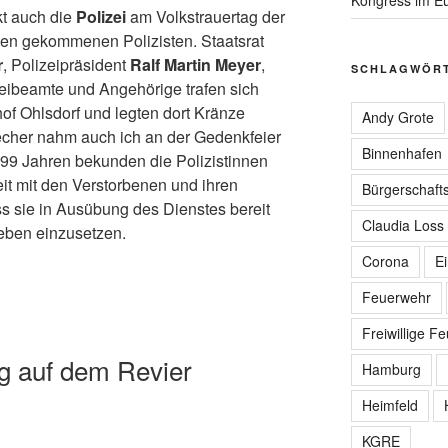
t auch die
Polizei
am Volkstrauertag der
en gekommenen Polizisten. Staatsrat
r
, Polizeipräsident
Ralf Martin Meyer
,
SCHLAGWÖR
zeibeamte und Angehörige trafen sich
of Ohlsdorf und legten dort Kränze
Andy Grote
recher nahm auch ich an der Gedenkfeier
Binnenhafen
it 99 Jahren bekunden die Polizistinnen
it mit den Verstorbenen und ihren
Bürgerschafts
s sie in Ausübung des Dienstes bereit
Claudia Loss
Leben einzusetzen.
Corona
E
Feuerwehr
Freiwillige F
g auf dem Revier
Hamburg
Heimfeld
KGRE