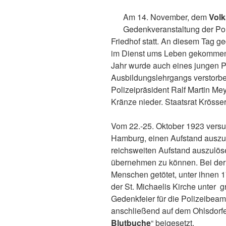
Am 14. November, dem
Volk
Gedenkveranstaltung der Po
Friedhof statt. An diesem Tag g
im Dienst ums Leben gekommene
Jahr wurde auch eines jungen P
Ausbildungslehrgangs verstorben
Polizeipräsident Ralf Martin Me
Kränze nieder. Staatsrat Krösse
Vom 22.-25. Oktober 1923 vers
Hamburg, einen Aufstand auszul
reichsweiten Aufstand auszulös
übernehmen zu können. Bei der
Menschen getötet, unter ihnen 
der St. Michaelis Kirche unter 
Gedenkfeier für die Polizeibeamt
anschließend auf dem Ohlsdorfe
Blutbuche
“ beigesetzt.