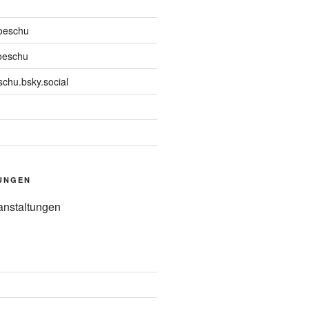
oeschu
oeschu
chu.bsky.social
UNGEN
anstaltungen