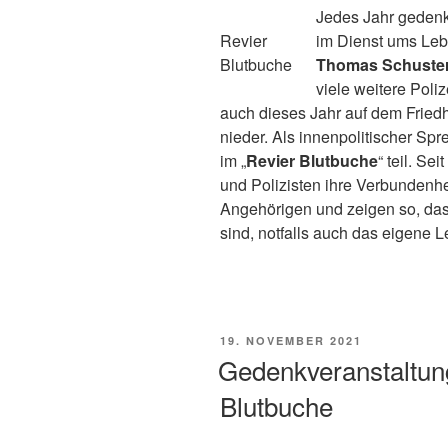
Jedes Jahr gedenk
Revier
im Dienst ums Leb
Blutbuche
Thomas Schuste
viele weitere Poli
auch dieses Jahr auf dem Friedh
nieder. Als innenpolitischer Sp
im „
Revier Blutbuche
“ teil. Se
und Polizisten ihre Verbundenhe
Angehörigen und zeigen so, das
sind, notfalls auch das eigene 
VERÖFFENTLICHT
19. NOVEMBER 2021
AM
Gedenkveranstaltun
Blutbuche