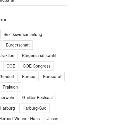
TER
Bezirksversammlung
Bürgerschaft
fraktion
Bürgerschaftswahl
COE
COE Congress
ißendorf
Europa
Europarat
Fraktion
euerwehr
Großer Festsaal
Harburg
Harburg-Süd
Herbert-Wehner-Haus
Jusos