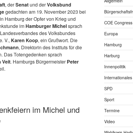
Allgemein
ft
, der
Senat
und der
Volksbund
ge
gedachten am 19. November 2023 bei
Bürgerschaftsfr
 in Hamburg der Opfer von Krieg und
COE Congress
enkstunde im
Hamburger Michel
sprach
r Landesverbandes des Volksbundes
Europa
e. V.,
Karen Koop
, ein Grußwort. Die
Hamburg
schmann
, Direktorin des Instituts für die
n. Das Totengedenken sprach
Harburg
 Veit
. Hamburgs Bürgermeister
Peter
Innenpolitik
eil.
Internationales
SPD
Sport
enkfeiern im Michel und
Termine
e
Video
Wahlkreis Harb