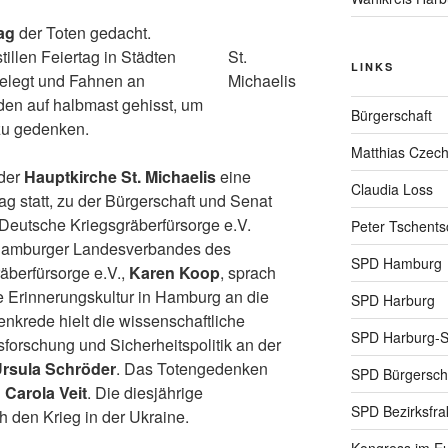
tag
der Toten gedacht.
llen Feiertag in Städten
St.
LINKS
elegt und Fahnen an
Michaelis
den auf halbmast gehisst, um
Bürgerschaft
zu gedenken.
Matthias Czec
 der
Hauptkirche St. Michaelis
eine
Claudia Loss
 statt, zu der Bürgerschaft und Senat
eutsche Kriegsgräberfürsorge e.V.
Peter Tschents
 Hamburger Landesverbandes des
SPD Hamburg
berfürsorge e.V.,
Karen Koop
, sprach
ie Erinnerungskultur in Hamburg an die
SPD Harburg
nkrede hielt die wissenschaftliche
SPD Harburg-
nsforschung und Sicherheitspolitik an der
 Ursula Schröder
. Das Totengedenken
SPD Bürgerscha
n
Carola Veit
. Die diesjährige
SPD Bezirksfra
 den Krieg in der Ukraine.
Kongress im Eu