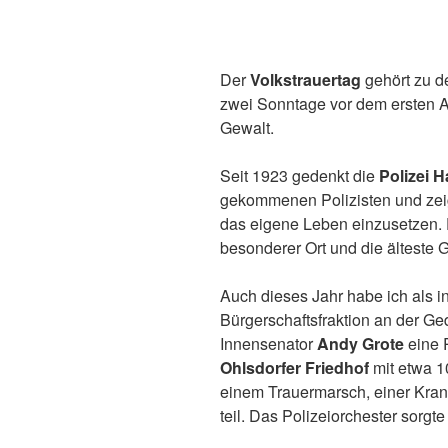
Der
Volkstrauertag
gehört zu de
zwei Sonntage vor dem ersten A
Gewalt.
Seit 1923 gedenkt die
Polizei 
gekommenen Polizisten und zeig
das eigene Leben einzusetzen.
besonderer Ort und die älteste 
Auch dieses Jahr habe ich als i
Bürgerschaftsfraktion an der Ge
Innensenator
Andy Grote
eine 
Ohlsdorfer Friedhof
mit etwa 1
einem Trauermarsch, einer Kra
teil. Das Polizeiorchester sorgt