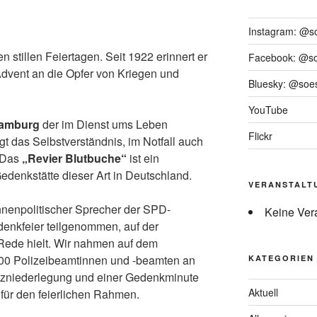
Instagram: @s
n stillen Feiertagen. Seit 1922 erinnert er
Facebook: @s
dvent an die Opfer von Kriegen und
Bluesky: @soes
YouTube
Hamburg
der im Dienst ums Leben
Flickr
t das Selbstverständnis, im Notfall auch
 Das
„Revier Blutbuche“
ist ein
Gedenkstätte dieser Art in Deutschland.
VERANSTALT
nnenpolitischer Sprecher der SPD-
Keine Ver
denkfeier teilgenommen, auf der
Rede hielt. Wir nahmen auf dem
00 Polizeibeamtinnen und -beamten an
KATEGORIEN
nzniederlegung und einer Gedenkminute
Aktuell
e für den feierlichen Rahmen.