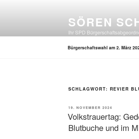
Zum
Inhalt
SÖREN SC
springen
Ihr SPD Bürgerschaftsabgeordnet
Neuland, Östliches Eißendorf, Ös
Bürgerschaftswahl am 2. März 20
SCHLAGWORT:
REVIER B
VERÖFFENTLICHT
19. NOVEMBER 2024
AM
Volkstrauertag: Ged
Blutbuche und im M