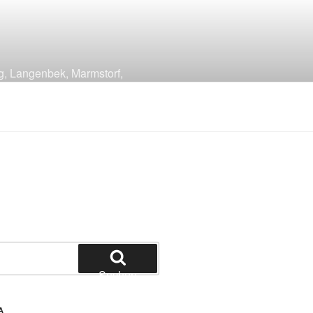
g, Langenbek, Marmstorf,
Suchen
A