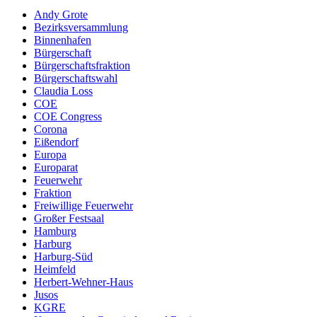
Andy Grote
Bezirksversammlung
Binnenhafen
Bürgerschaft
Bürgerschaftsfraktion
Bürgerschaftswahl
Claudia Loss
COE
COE Congress
Corona
Eißendorf
Europa
Europarat
Feuerwehr
Fraktion
Freiwillige Feuerwehr
Großer Festsaal
Hamburg
Harburg
Harburg-Süd
Heimfeld
Herbert-Wehner-Haus
Jusos
KGRE