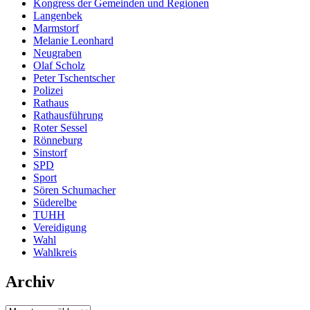
Kongress der Gemeinden und Regionen
Langenbek
Marmstorf
Melanie Leonhard
Neugraben
Olaf Scholz
Peter Tschentscher
Polizei
Rathaus
Rathausführung
Roter Sessel
Rönneburg
Sinstorf
SPD
Sport
Sören Schumacher
Süderelbe
TUHH
Vereidigung
Wahl
Wahlkreis
Archiv