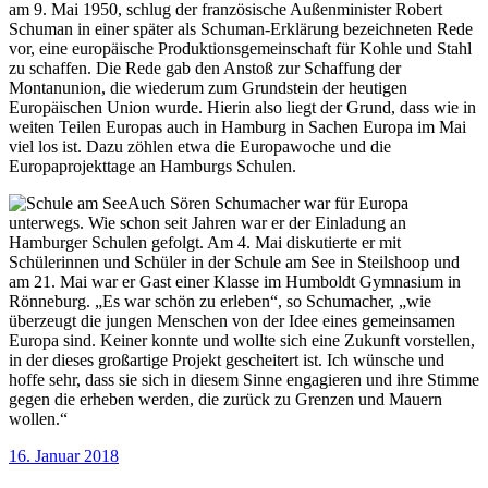
am 9. Mai 1950, schlug der französische Außenminister Robert
Schuman in einer später als Schuman-Erklärung bezeichneten Rede
vor, eine europäische Produktionsgemeinschaft für Kohle und Stahl
zu schaffen. Die Rede gab den Anstoß zur Schaffung der
Montanunion, die wiederum zum Grundstein der heutigen
Europäischen Union wurde. Hierin also liegt der Grund, dass wie in
weiten Teilen Europas auch in Hamburg in Sachen Europa im Mai
viel los ist. Dazu zöhlen etwa die Europawoche und die
Europaprojekttage an Hamburgs Schulen.
Auch Sören Schumacher war für Europa
unterwegs. Wie schon seit Jahren war er der Einladung an
Hamburger Schulen gefolgt. Am 4. Mai diskutierte er mit
Schülerinnen und Schüler in der Schule am See in Steilshoop und
am 21. Mai war er Gast einer Klasse im Humboldt Gymnasium in
Rönneburg. „Es war schön zu erleben“, so Schumacher, „wie
überzeugt die jungen Menschen von der Idee eines gemeinsamen
Europa sind. Keiner konnte und wollte sich eine Zukunft vorstellen,
in der dieses großartige Projekt gescheitert ist. Ich wünsche und
hoffe sehr, dass sie sich in diesem Sinne engagieren und ihre Stimme
gegen die erheben werden, die zurück zu Grenzen und Mauern
wollen.“
Veröffentlicht
16. Januar 2018
am