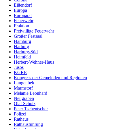
Eißendorf
Europa
Europarat
Feuerwehr
Fraktion
Freiwillige Feuerwehr
Großer Festsaal
Hamburg
Harburg
Harburg-Süd
Heimfeld
Herbert-Wehner-Haus
Jusos
KGRE
Kongress der Gemeinden und Regionen
Langenbek
Marmstorf
Melanie Leonhard
Neugraben
Olaf Scholz
Peter Tschentscher
Polizei
Rathaus
Rathausführung