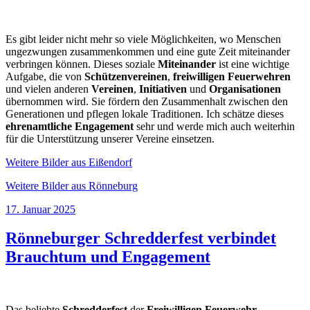
Es gibt leider nicht mehr so viele Möglichkeiten, wo Menschen
ungezwungen zusammenkommen und eine gute Zeit miteinander
verbringen können. Dieses soziale
Miteinander
ist eine wichtige
Aufgabe, die von
Schützenvereinen
,
freiwilligen Feuerwehren
und vielen anderen
Vereinen
,
Initiativen
und
Organisationen
übernommen wird. Sie fördern den Zusammenhalt zwischen den
Generationen und pflegen lokale Traditionen. Ich schätze dieses
ehrenamtliche Engagement
sehr und werde mich auch weiterhin
für die Unterstützung unserer Vereine einsetzen.
Weitere Bilder aus Eißendorf
Weitere Bilder aus Rönneburg
Veröffentlicht
17. Januar 2025
am
Rönneburger Schredderfest verbindet
Brauchtum und Engagement
Das beliebte
Schredderfest
der
Freiwilligen Feuerwehr