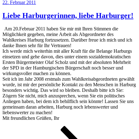
Veröffentlicht
22. Februar 2011
Freiwilligen
am
Feuerwehr
Rönneburg
Liebe Harburgerinnen, liebe Harburger!
2013“
Am 20.Februar 2011 haben Sie mir mit Ihren Stimmen die
Möglichkeit gegeben, meine Arbeit als Abgeordneter des
Wahlkreises Harburg fortzusetzen. Darüber freue ich mich und ich
danke Ihnen sehr für Ihr Vertrauen!
Ich werde mich weiterhin mit aller Kraft für die Belange Harburgs
einsetzen und gehe davon, dies unter einem sozialdemokratischen
Ersten Bürgermeister Olaf Scholz und mit der absoluten Mehrheit
der SPD in der Hamburgischen Bürgerschaft noch besser und
wirkungsvoller machen zu können.
Seit ich im Jahr 2008 erstmals zum Wahlkreisabgeordneten gewählt
wurde, ist mir der persönliche Kontakt zu den Menschen in Harburg
besonders wichtig. Das wird so bleiben. Deshalb bitte ich Sie:
Zögern Sie nicht, mich anzusprechen, wenn Sie ein politisches
Anliegen haben, bei dem ich behilflich sein könnte! Lassen Sie uns
gemeinsam daran arbeiten, Harburg noch lebenswerter und
liebenswerter zu machen!
Mit freundlichen Grüßen, Ihr
Seitennummerierung
Seite
Seite
Nächste
Seite
der