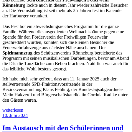
Rönnebur
g lockte auch in diesem Jahr wieder zahlreiche Besucher
an. Die Veranstaltung ist seit mehr als 25 Jahren fest im Kalender
der Harburger verankert.
Das Fest bot ein abwechslungsreiches Programm für die ganze
Familie. Während die ausgedienten Weihnachtsbäume gegen eine
Spende für den Förderverein der Freiwilligen Feuerwehr
geschreddert wurden, konnten sich die kleinen Besucher die
Feuerwehrfahrzeuge aus nächster Nähe anschauen. Der
Spielmannszug
des Schützenvereins Rönneburg bereicherte das
Programm mit seinen musikalischen Darbietungen, bevor am Abend
die DJs die Tanzfläche zum Beben brachten. Natürlich war auch für
das leibliche Wohl bestens gesorgt.
Ich habe mich sehr gefreut, dass am 11. Januar 2025 auch der
stellvertretende SPD-Fraktionsvorsitzende in der
Bezirksversammlung Klaus Fehling, der Bundestagsabgeordnete
Metin Hakverdi und Bürgerschaftskandidatin Cordula Radtke unter
den Gästen waren.
„Rönneburger
weiterlesen
Schredderfest
Veröffentlicht
10. Juni 2024
verbindet
am
Brauchtum
Im Austausch mit den Schülerinnen und
und