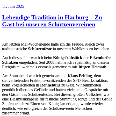
Veröffentlicht
11. Juni 2025
am
Lebendige Tradition in Harburg – Zu
Gast bei unseren Schützenvereinen
Am letzten Mai-Wochenende hatte ich die Freude, gleich zwei
traditionsreiche
Schützenfeste
in unserem Wahlkreis zu besuchen.
Auch dieses Jahr war ich beim
Königsfrühstück
der
Eißendorfer
Schützen
eingeladen. Seit 2008 nehme ich regelmäßig an diesem
Ereignis teil – damals erstmals gemeinsam mit
Jürgen Heimath
.
Am Sonnabend war ich gemeinsam mit
Klaus Fehling
, dem
stellvertretenden Fraktionsvorsitzenden der SPD-Bezirksfraktion,
beim Vogelschießen in
Rönneburg
zu Gast. Wir bummelten
gemütlich über das Gelände und hatten viele nette Gespräche mit
den Gästen des Schützenfestes. Bei diesem großen
Volksfest
, wo
eine Blasmusikkapelle für festliche Stimmung sorgte und der Große
Zapfenstreich zu Ehren von König Jan erklang, wurde wieder
deutlich, wie erfolgreich der Schützenverein Menschen
zusammenbringt.