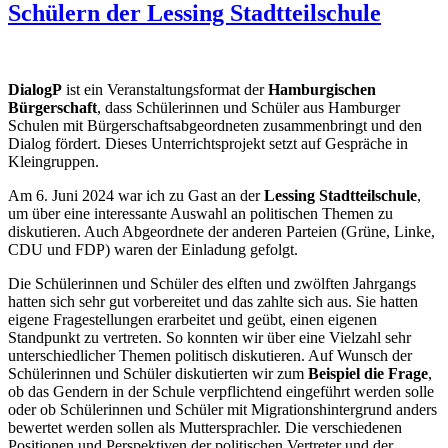
Schülern der Lessing Stadtteilschule
Engagement“
DialogP
ist ein Veranstaltungsformat der
Hamburgischen
Bürgerschaft
, dass Schülerinnen und Schüler aus Hamburger
Schulen mit Bürgerschaftsabgeordneten zusammenbringt und den
Dialog fördert. Dieses Unterrichtsprojekt setzt auf Gespräche in
Kleingruppen.
Am 6. Juni 2024 war ich zu Gast an der
Lessing Stadtteilschule
,
um über eine interessante Auswahl an politischen Themen zu
diskutieren. Auch Abgeordnete der anderen Parteien (Grüne, Linke,
CDU und FDP) waren der Einladung gefolgt.
Die Schülerinnen und Schüler des elften und zwölften Jahrgangs
hatten sich sehr gut vorbereitet und das zahlte sich aus. Sie hatten
eigene Fragestellungen erarbeitet und geübt, einen eigenen
Standpunkt zu vertreten. So konnten wir über eine Vielzahl sehr
unterschiedlicher Themen politisch diskutieren. Auf Wunsch der
Schülerinnen und Schüler diskutierten wir zum
Beispiel die Frage
,
ob das Gendern in der Schule verpflichtend eingeführt werden solle
oder ob Schülerinnen und Schüler mit Migrationshintergrund anders
bewertet werden sollen als Muttersprachler. Die verschiedenen
Positionen und Perspektiven der politischen Vertreter und der