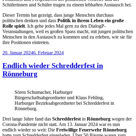
Schülerinnen und Schüler trugen zu einem lebhaften Austausch bei.
Dieser Termin hat gezeigt, dass junge Menschen durchaus
politischen denken und dass
Politik in ihrem Leben ein große
Rolle spielt
. Ich gehe jedes Mal gern zu den DialogP-
Veranstaltungen, weil es großen Spass macht, mit jungen politischen
Menschen in den Austausch zu kommen und zu erleben, wie sie für
ihre Positionen eintreten.
Veröffentlicht
20. Januar 2024
6. Februar 2024
am
Endlich wieder Schredderfest in
Rönneburg
Sören Schumacher, Harburger
Bürgerschaftsabgeordneter und Klaus Fehling,
Harburger Bezirksabgeordneter bei Schredderfest in
Rönneburg.
Drei lange Jahre fand das
Schredderfest
in
Rönneburg
wegen der
Corona-Pandemie nicht statt. Am 13. Januar 2024 war es nun
endlich wieder so weit: Die
Freiwillige Feuerwehr Rönneburg
hatte zum Schredderfest eingeladen. Über 50 Bäume waren zum