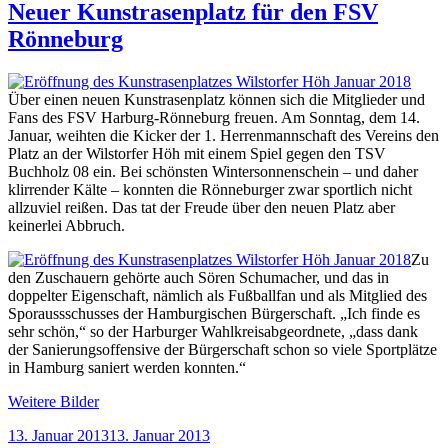
Neuer Kunstrasenplatz für den FSV
Rönneburg
Über einen neuen Kunstrasenplatz können sich die Mitglieder und
Fans des FSV Harburg-Rönneburg freuen. Am Sonntag, dem 14.
Januar, weihten die Kicker der 1. Herrenmannschaft des Vereins den
Platz an der Wilstorfer Höh mit einem Spiel gegen den TSV
Buchholz 08 ein. Bei schönsten Wintersonnenschein – und daher
klirrender Kälte – konnten die Rönneburger zwar sportlich nicht
allzuviel reißen. Das tat der Freude über den neuen Platz aber
keinerlei Abbruch.
Zu
den Zuschauern gehörte auch Sören Schumacher, und das in
doppelter Eigenschaft, nämlich als Fußballfan und als Mitglied des
Sporaussschusses der Hamburgischen Bürgerschaft. „Ich finde es
sehr schön,“ so der Harburger Wahlkreisabgeordnete, „dass dank
der Sanierungsoffensive der Bürgerschaft schon so viele Sportplätze
in Hamburg saniert werden konnten.“
Weitere Bilder
Veröffentlicht
13. Januar 2013
13. Januar 2013