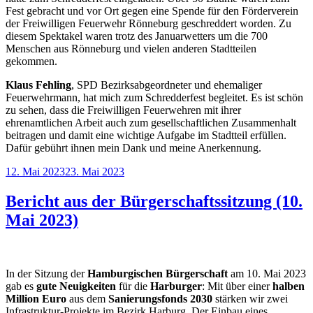
Fest gebracht und vor Ort gegen eine Spende für den Förderverein
der Freiwilligen Feuerwehr Rönneburg geschreddert worden. Zu
diesem Spektakel waren trotz des Januarwetters um die 700
Menschen aus Rönneburg und vielen anderen Stadtteilen
gekommen.
Klaus Fehling
, SPD Bezirksabgeordneter und ehemaliger
Feuerwehrmann, hat mich zum Schredderfest begleitet. Es ist schön
zu sehen, dass die Freiwilligen Feuerwehren mit ihrer
ehrenamtlichen Arbeit auch zum gesellschaftlichen Zusammenhalt
beitragen und damit eine wichtige Aufgabe im Stadtteil erfüllen.
Dafür gebührt ihnen mein Dank und meine Anerkennung.
Veröffentlicht
12. Mai 2023
23. Mai 2023
am
Bericht aus der Bürgerschaftssitzung (10.
Mai 2023)
In der Sitzung der
Hamburgischen Bürgerschaft
am 10. Mai 2023
gab es
gute Neuigkeiten
für die
Harburger
: Mit über einer
halben
Million Euro
aus dem
Sanierungsfonds 2030
stärken wir zwei
Infrastruktur-Projekte im Bezirk Harburg. Der Einbau eines