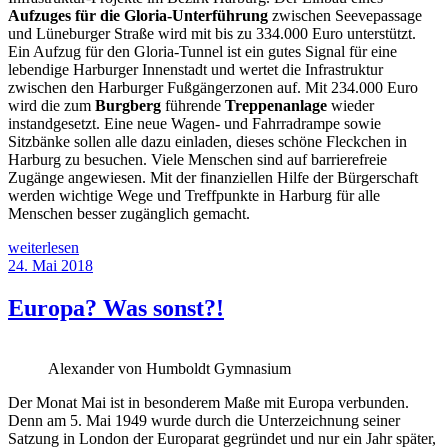
Aufzuges für die Gloria-Unterführung
zwischen Seevepassage
und Lüneburger Straße wird mit bis zu 334.000 Euro unterstützt.
Ein Aufzug für den Gloria-Tunnel ist ein gutes Signal für eine
lebendige Harburger Innenstadt und wertet die Infrastruktur
zwischen den Harburger Fußgängerzonen auf. Mit 234.000 Euro
wird die zum
Burgberg
führende
Treppenanlage
wieder
instandgesetzt. Eine neue Wagen- und Fahrradrampe sowie
Sitzbänke sollen alle dazu einladen, dieses schöne Fleckchen in
Harburg zu besuchen. Viele Menschen sind auf barrierefreie
Zugänge angewiesen. Mit der finanziellen Hilfe der Bürgerschaft
werden wichtige Wege und Treffpunkte in Harburg für alle
Menschen besser zugänglich gemacht.
„Bericht
weiterlesen
aus
Veröffentlicht
24. Mai 2018
der
am
Bürgerschaftssitzung
Europa? Was sonst?!
(10.
Mai
2023)“
Alexander von Humboldt Gymnasium
Der Monat Mai ist in besonderem Maße mit Europa verbunden.
Denn am 5. Mai 1949 wurde durch die Unterzeichnung seiner
Satzung in London der Europarat gegründet und nur ein Jahr später,