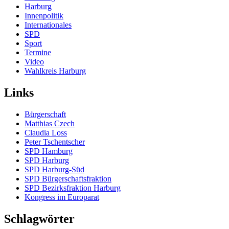
Harburg
Innenpolitik
Internationales
SPD
Sport
Termine
Video
Wahlkreis Harburg
Links
Bürgerschaft
Matthias Czech
Claudia Loss
Peter Tschentscher
SPD Hamburg
SPD Harburg
SPD Harburg-Süd
SPD Bürgerschaftsfraktion
SPD Bezirksfraktion Harburg
Kongress im Europarat
Schlagwörter