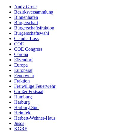
Andy Grote
Bezirksversammlung
Binnenhafen
Bürgerschaft
Bürgerschaftsfraktion
Bürgerschaftswahl
Claudia Loss
COE
COE Congress
Corona
Eißendorf
Europa
Europarat
Feuerwehr
Fraktion
Freiwillige Feuerwehr
Großer Festsaal
Hamburg
Harburg
Harburg-Süd
Heimfeld
Herbert-Wehner-Haus
Jusos
KGRE