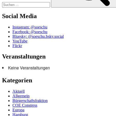
Social Media
Instagram: @soeschu
Facebook: @soeschu
Bluesky: @soeschu.bsky.social
YouTube
Flickr
Veranstaltungen
Keine Veranstaltungen
Kategorien
Aktuell
Allgemein
Bürgerschaftsfraktion
COE Congress
Europa
Hamburg