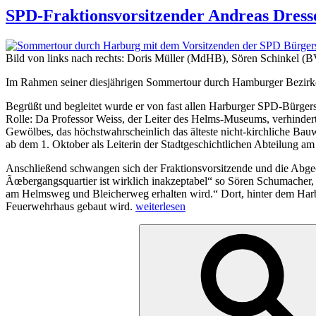
SPD-Fraktionsvorsitzender Andreas Dress
Bild von links nach rechts: Doris Müller (MdHB), Sören Schinkel
Im Rahmen seiner diesjährigen Sommertour durch Hamburger Bezirke u
Begrüßt und begleitet wurde er von fast allen Harburger SPD-Bürgers
Rolle: Da Professor Weiss, der Leiter des Helms-Museums, verhinder
Gewölbes, das höchstwahrscheinlich das älteste nicht-kirchliche Bau
ab dem 1. Oktober als Leiterin der Stadtgeschichtlichen Abteilung
Anschließend schwangen sich der Fraktionsvorsitzende und die Abgeo
Ãœbergangsquartier ist wirklich inakzeptabel“ so Sören Schumacher,
am Helmsweg und Bleicherweg erhalten wird.“ Dort, hinter dem Harbu
„SPD-
Feuerwehrhaus gebaut wird.
weiterlesen
Fraktionsvorsitzender
Suchen
Andreas
nach:
Dressel
zu
Gast
in
Harburg“