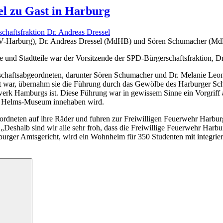
el zu Gast in Harburg
 (BV-Harburg), Dr. Andreas Dressel (MdHB) und Sören Schumacher (M
nd Stadtteile war der Vorsitzende der SPD-Bürgerschaftsfraktion, Dr
chaftsabgeordneten, darunter Sören Schumacher und Dr. Melanie Leonha
t war, übernahm sie die Führung durch das Gewölbe des Harburger Schlo
werk Hamburgs ist. Diese Führung war in gewissem Sinne ein Vorgriff au
 am Helms-Museum innehaben wird.
rdneten auf ihre Räder und fuhren zur Freiwilligen Feuerwehr Harburg
 „Deshalb sind wir alle sehr froh, dass die Freiwillige Feuerwehr Ha
rger Amtsgericht, wird ein Wohnheim für 350 Studenten mit integrier
Suchen