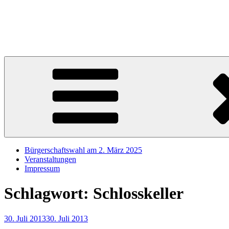
Zum
Inhalt
Sören Schumacher
springen
Ihr SPD Bürgerschaftsabgeordneter im Wahlkreis Harburg – Für die S
Bürgerschaftswahl am 2. März 2025
Veranstaltungen
Impressum
Schlagwort:
Schlosskeller
Veröffentlicht
30. Juli 2013
30. Juli 2013
am