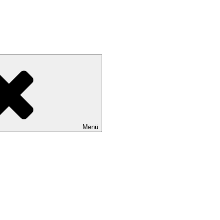
tadtteile Gut Moor, Harburg, Langenbek, Marmstorf, Neuland, Östliche
Menü