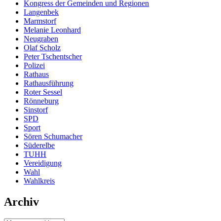
Kongress der Gemeinden und Regionen
Langenbek
Marmstorf
Melanie Leonhard
Neugraben
Olaf Scholz
Peter Tschentscher
Polizei
Rathaus
Rathausführung
Roter Sessel
Rönneburg
Sinstorf
SPD
Sport
Sören Schumacher
Süderelbe
TUHH
Vereidigung
Wahl
Wahlkreis
Archiv