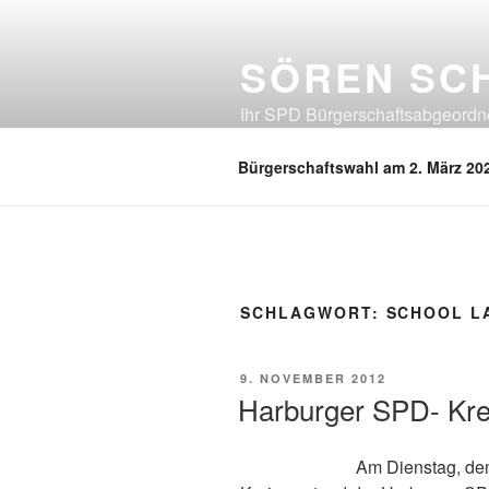
Zum
Inhalt
SÖREN SC
springen
Ihr SPD Bürgerschaftsabgeordnet
Neuland, Östliches Eißendorf, Ös
Bürgerschaftswahl am 2. März 20
SCHLAGWORT:
SCHOOL L
VERÖFFENTLICHT
9. NOVEMBER 2012
AM
Harburger SPD- Kre
Am Dienstag, dem