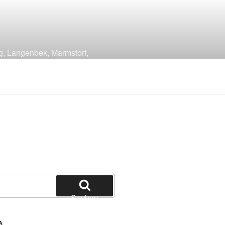
g, Langenbek, Marmstorf,
Suchen
A