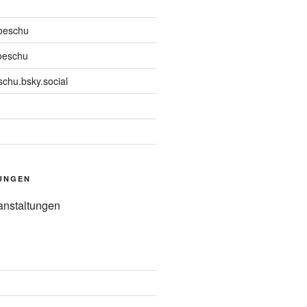
oeschu
oeschu
chu.bsky.social
UNGEN
anstaltungen