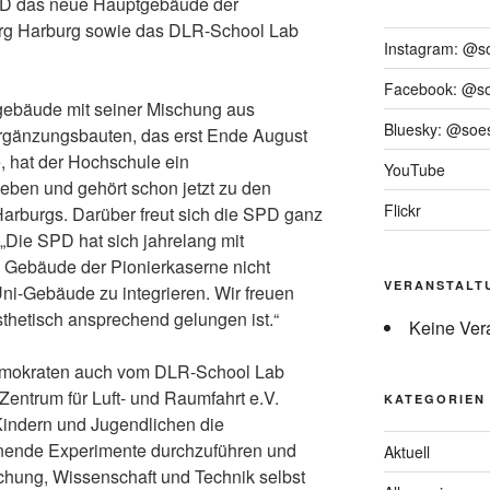
PD das neue Hauptgebäude der
rg Harburg sowie das DLR-School Lab
Instagram: @s
Facebook: @s
ebäude mit seiner Mischung aus
Bluesky: @soes
rgänzungsbauten, das erst Ende August
, hat der Hochschule ein
YouTube
ben und gehört schon jetzt zu den
Flickr
rburgs. Darüber freut sich die SPD ganz
Die SPD hat sich jahrelang mit
s Gebäude der Pionierkaserne nicht
VERANSTALT
ni-Gebäude zu integrieren. Wir freuen
sthetisch ansprechend gelungen ist.“
Keine Ver
demokraten auch vom DLR-School Lab
ntrum für Luft- und Raumfahrt e.V.
KATEGORIEN
 Kindern und Jugendlichen die
nende Experimente durchzuführen und
Aktuell
chung, Wissenschaft und Technik selbst