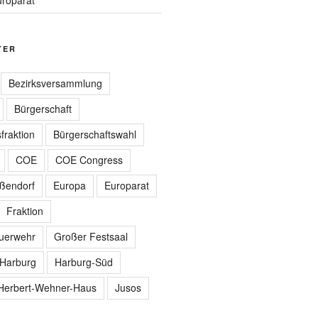
TER
Bezirksversammlung
Bürgerschaft
fraktion
Bürgerschaftswahl
COE
COE Congress
ißendorf
Europa
Europarat
Fraktion
euerwehr
Großer Festsaal
Harburg
Harburg-Süd
Herbert-Wehner-Haus
Jusos