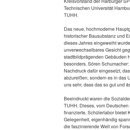
Kreisvorstand der Harburger S
Technischen Universität Hambu
TUHH.
Das neue, hochmoderne Hauptg
historischer Bausubstanz und E
dieses Jahres eingeweiht wurde
unverwechselbares Gesicht gege
stadtbildprägenden Gebäuden Ha
besonders. Sören Schumacher: „
Nachdruck dafür eingesetzt, da
abzureißen, sondern es in das U
uns sehr, dass das so gut und ä
Beeindruckt waren die Sozial
TUHH. Dieses, vom Deutschen Ze
finanzierte, Schülerlabor bietet
Gelegenheit, eigenhändig span
die faszinierende Welt von Fors