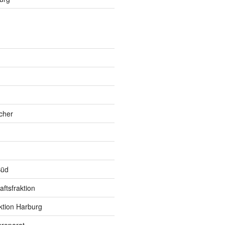
h
cher
Süd
ftsfraktion
ktion Harburg
roparat