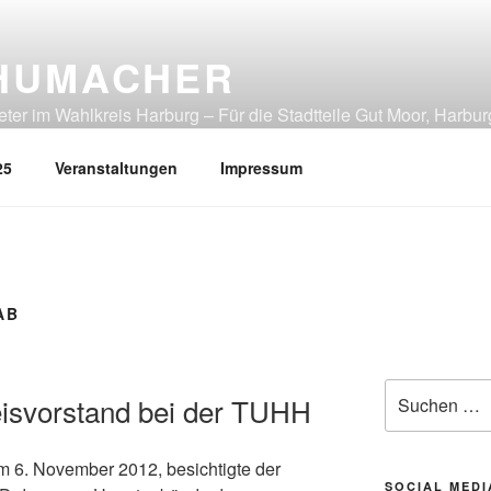
HUMACHER
er im Wahlkreis Harburg – Für die Stadtteile Gut Moor, Harbur
tliches Heimfeld, Rönneburg, Sinstorf, Wilstorf
25
Veranstaltungen
Impressum
AB
Suchen
isvorstand bei der TUHH
nach:
 6. November 2012, besichtigte der
SOCIAL MEDI