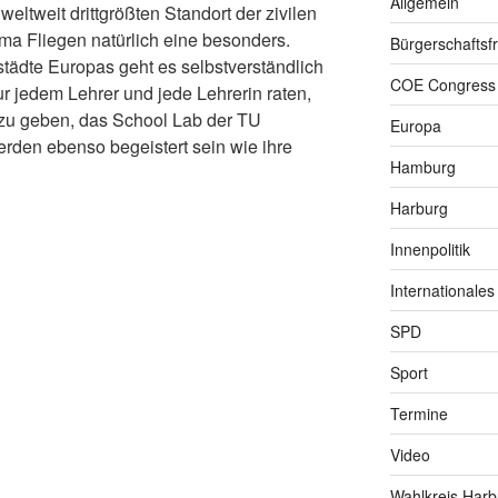
Allgemein
ltweit drittgrößten Standort der zivilen
hema Fliegen natürlich eine besonders.
Bürgerschaftsfr
städte Europas geht es selbstverständlich
COE Congress
ur jedem Lehrer und jede Lehrerin raten,
 zu geben, das School Lab der TU
Europa
rden ebenso begeistert sein wie ihre
Hamburg
Harburg
Innenpolitik
Internationales
SPD
Sport
Termine
Video
Wahlkreis Harb