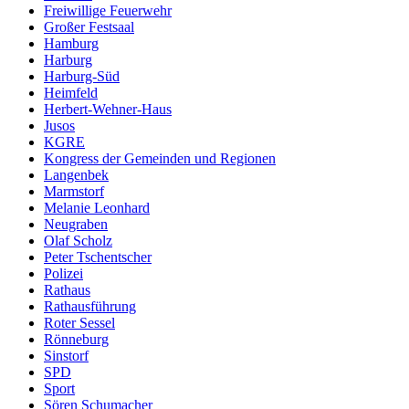
Freiwillige Feuerwehr
Großer Festsaal
Hamburg
Harburg
Harburg-Süd
Heimfeld
Herbert-Wehner-Haus
Jusos
KGRE
Kongress der Gemeinden und Regionen
Langenbek
Marmstorf
Melanie Leonhard
Neugraben
Olaf Scholz
Peter Tschentscher
Polizei
Rathaus
Rathausführung
Roter Sessel
Rönneburg
Sinstorf
SPD
Sport
Sören Schumacher