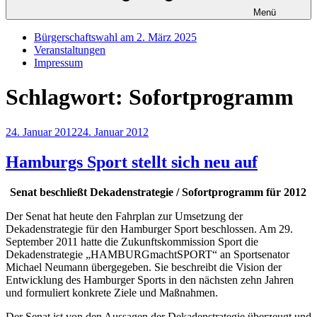
Menü
Bürgerschaftswahl am 2. März 2025
Veranstaltungen
Impressum
Schlagwort:
Sofortprogramm
Veröffentlicht
24. Januar 2012
24. Januar 2012
am
Hamburgs Sport stellt sich neu auf
Senat beschließt Dekadenstrategie / Sofortprogramm für 2012
Der Senat hat heute den Fahrplan zur Umsetzung der
Dekadenstrategie für den Hamburger Sport beschlossen. Am 29.
September 2011 hatte die Zukunftskommission Sport die
Dekadenstrategie „HAMBURGmachtSPORT“ an Sportsenator
Michael Neumann übergegeben. Sie beschreibt die Vision der
Entwicklung des Hamburger Sports in den nächsten zehn Jahren
und formuliert konkrete Ziele und Maßnahmen.
Der Senat ist von den Aussagen der Dekadenstrategie überzeugt und