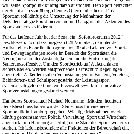
will seine Sportpolitik künftig daran ausrichten. Den Sport betrachtet
der Senat als ressortübergreifendes Querschnittsthema. Das
Sportamt soll künftig die Umsetzung der Maßnahmen der
Dekadenstrategie koordinieren und im Dialog mit den Akteuren des
Sports weiter spezifizieren.
Für das laufende Jahr hat der Senat ein „Sofortprogramm 2012“
beschlossen. Es umfasst insgesamt 28 Vorhaben, darunter den
Aufbau eines Koordinationsgremiums für alle Belange von Sport-
und Bewegungsfragen sowie im Bereich der Sportstätten die
Neuorganisation der Zuständigkeiten und die Fortsetzung der
Sanierungsoffensive. Um den Sportbetrieb auf Außenanlagen
sicherzustellen, werden entsprechende Lärmschutz-Regelungen
angestrebt. Außerdem sollen Veranstaltungen im Breiten-, Vereins-,
Behinderten- und Schulsport gestärkt, der Leistungssport
systematisch gefördert und ein Ideenwettbewerb für innovative
Sportveranstaltungen gestartet werden.
Hamburgs Sportsenator Michael Neumann: „Mit dem heutigen
Senatsbeschluss haben wir den Startschuss für eine neue
Sportpolitik in Hamburg gegeben. Wichtige Maßnahmen werden
künftig gemeinsam von Politik, Verwaltung, Sport und Wirtschaft
angepackt, um Hamburg als erfolgreiche Stadt des Sports weiter zu
stärken. Ich lade insbesondere alle Fraktionen der Bürgerschaft ein,
den Sport in Hamburg gemeinsam voranzubringen.“