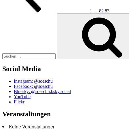
1
…
82
83
Suchen
nach:
Social Media
Instagram: @soeschu
Facebook: @soeschu
Bluesky: @soeschu.bsky.social
YouTube
Flickr
Veranstaltungen
Keine Veranstaltungen