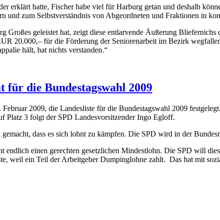
 der erklärt hatte, Fischer habe viel für Harburg getan und deshalb kö
ern und zum Selbstverständnis von Abgeordneten und Fraktionen in k
 Großes geleistet hat, zeigt diese entlarvende Äußerung Bliefernichs 
EUR 20.000,– für die Förderung der Seniorenarbeit im Bezirk wegfall
alie hält, hat nichts verstanden.“
t für die Bundestagswahl 2009
bruar 2009, die Landesliste für die Bundestagswahl 2009 festgelegt. 
Platz 3 folgt der SPD Landesvorsitzender Ingo Egloff.
ch gemacht, dass es sich lohnt zu kämpfen. Die SPD wird in der Bundes
 endlich einen gerechten gesetzlichen Mindestlohn. Die SPD will diese
te, weil ein Teil der Arbeitgeber Dumpinglohne zahlt. Das hat mit sozi