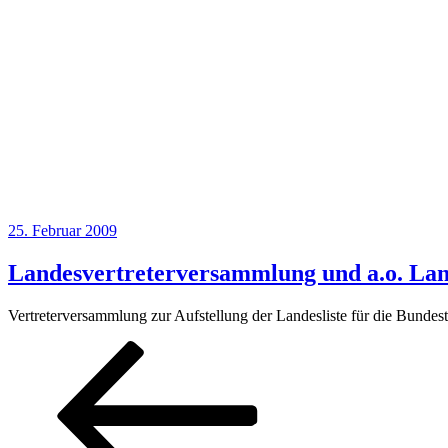
Veröffentlicht
25. Februar 2009
am
Landesvertreterversammlung und a.o. Lan
Vertreterversammlung zur Aufstellung der Landesliste für die Bunde
Seitennummerierung
Vorherige
Seite
Seite
Seite
Seite
der
Beiträge