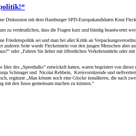
politik!“
eine Diskussion mit dem Hamburger SPD-Europakandidaten Knut Fleck
um zu verdeutlichen, dass die Fragen kurz und bündig beantwortet wer
Linie Friedenspolitik sei und man bei aller Kritik an Verpackungsverord
er anderen Seite wurde Fleckenstein von den jungen Menschen aber auch
aus?“ oder „Fahren Sie lieber mit öffentlichen Verkehrsmitteln oder 
 Idee des „Speedtalks“ entwickelt hatten, waren begeistert von dieser
Ronja Schmager und Nicolai Rehbein, Kreisvorsitzende und stellvertret
ch, ergänzte „Man könnte noch eine Glocke installieren, die nach zwe
tung mit den Jusos gemeinsam machen zu können.“