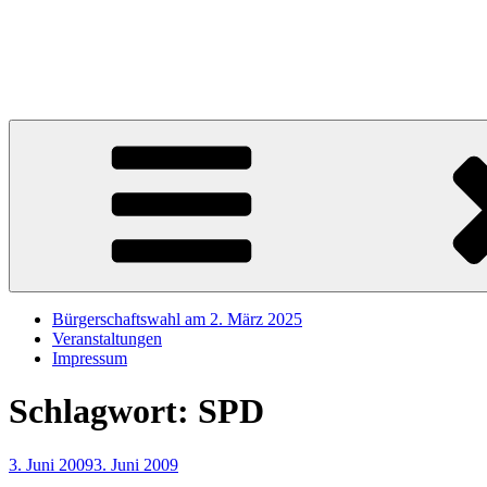
Zum
Inhalt
Sören Schumacher
springen
Ihr SPD Bürgerschaftsabgeordneter im Wahlkreis Harburg – Für die S
Bürgerschaftswahl am 2. März 2025
Veranstaltungen
Impressum
Schlagwort:
SPD
Veröffentlicht
3. Juni 2009
3. Juni 2009
am