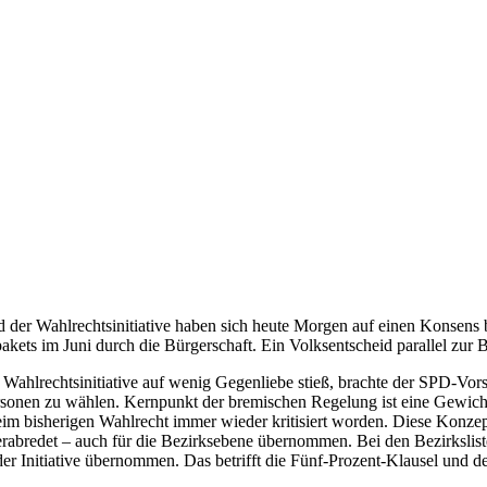
nd der Wahlrechtsinitiative haben sich heute Morgen auf einen Konsens 
kets im Juni durch die Bürgerschaft. Ein Volksentscheid parallel zur
Wahlrechtsinitiative auf wenig Gegenliebe stieß, brachte der SPD-Vo
Personen zu wählen. Kernpunkt der bremischen Regelung ist eine Gewich
im bisherigen Wahlrecht immer wieder kritisiert worden. Diese Konzept
abredet – auch für die Bezirksebene übernommen. Bei den Bezirkslist
 der Initiative übernommen. Das betrifft die Fünf-Prozent-Klausel und