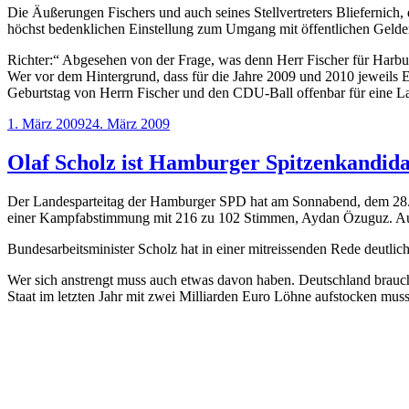
Die Äußerungen Fischers und auch seines Stellvertreters Bliefernich,
höchst bedenklichen Einstellung zum Umgang mit öffentlichen Geld
Richter:“ Abgesehen von der Frage, was denn Herr Fischer für Harburg
Wer vor dem Hintergrund, dass für die Jahre 2009 und 2010 jeweils 
Geburtstag von Herrn Fischer und den CDU-Ball offenbar für eine Lapp
Veröffentlicht
1. März 2009
24. März 2009
am
Olaf Scholz ist Hamburger Spitzenkandida
Der Landesparteitag der Hamburger SPD hat am Sonnabend, dem 28. Fe
einer Kampfabstimmung mit 216 zu 102 Stimmen, Aydan Özuguz. Auf 
Bundesarbeitsminister Scholz hat in einer mitreissenden Rede deutli
Wer sich anstrengt muss auch etwas davon haben. Deutschland braucht
Staat im letzten Jahr mit zwei Milliarden Euro Löhne aufstocken muss