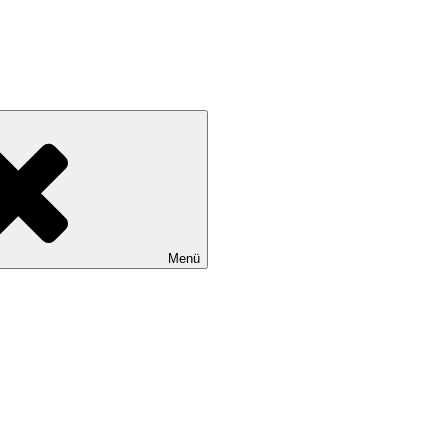
tadtteile Gut Moor, Harburg, Langenbek, Marmstorf, Neuland, Östliche
Menü