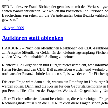
SPD-Landesvize Frank Richter, der gemeinsam mit den Verfassungsexp
echten Wahlrechtsfrieden. Wir wollen um Positionen und Personen bei
Bauchschmerzen sehen wir die Veränderungen beim Bezirkswahlrecht 
gewesen.“
Veröffentlicht
16. April 2009
am
Aufklären statt ablenken
HARBURG – Nach den öffentlichen Reaktionen des CDU-Fraktionsvorsit
zur Ausgabe öffentlicher Gelder für den Geburtstagsempfang Fischer
zu den Vorwürfen inhaltlich Stellung zu nehmen.
Richter:“ Die Bürgerinnen und Bürger interessiert nicht, wer Informa
Herrn Fischer und den CDU-Ball ausgegeben wurden und weshalb der
noch aus der Finanzbehörde kommen soll, ist wieder ein für Fischer 
Die erste Frage wäre dann auch, warum ein Empfang im Harburger Rat
werden sollen. Dann sind die Kosten für den Geburtstagsempfang i
pro Person. Dies führt zu der Frage des Wertes der Gegenleistung. 
„Herr Fischer sollte sich darauf beschränken, diese berechtigten Frag
Rechnungshofs muss sich die CDU-Fraktion diese Fragen schon gefalle