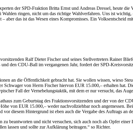
erten der SPD-Fraktion Britta Ernst und Andreas Dressel, heute die V
 Wahlen ringen, nicht um das richtige Wahlverfahren. Uns ist wichtig,
– aber das ist das Wesen eines Kompromisses. Ein Volksentscheid mit
zenden Ralf Dieter Fischer und seines Stellvertreters Rainer Bliefe
s und den CDU-Ball im vergangenen Jahr, fordert der SPD-Kreisvorsit
tionen an die Öffentlichkeit gebracht hat. Sie wollen wissen, wieso St
 Schwager von Herrn Fischer hiervon EUR 15.000,– erhalten hat. Die 
typischer Fall der Vernebelungstaktik, mit dem er nur versucht, das A
haus zum Geburtstag des Fraktionsvorsitzenden und der von der CDU ve
n Höhe von EUR 15.000,– weder nachvollziehbar noch angemessen. Bei
Und vor diesem Hintergrund ist eben auch die Vergabe des Auftrags an 
en zu beantworten und nicht versuchen, sich auch noch als Opfer einer I
n lassen und sollte zur Aufklärung beitragen.“ so Richter.