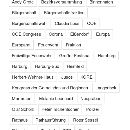
Andy Grote
Bezirksversammlung
Binnenhafen
Bürgerschaft
Bürgerschaftsfraktion
Bürgerschaftswahl
Claudia Loss
COE
COE Congress
Corona
Eißendorf
Europa
Europarat
Feuerwehr
Fraktion
Freiwillige Feuerwehr
Großer Festsaal
Hamburg
Harburg
Harburg-Süd
Heimfeld
Herbert-Wehner-Haus
Jusos
KGRE
Kongress der Gemeinden und Regionen
Langenbek
Marmstorf
Melanie Leonhard
Neugraben
Olaf Scholz
Peter Tschentscher
Polizei
Rathaus
Rathausführung
Roter Sessel