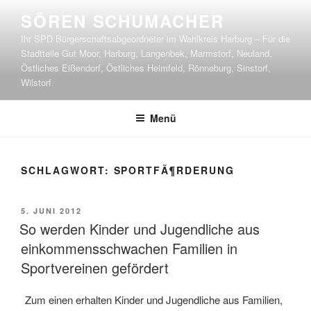
Zum
SÖREN SCHUMACHER
Inhalt
Ihr SPD Bürgerschaftsabgeordneter im Wahlkreis Harburg – Für die
springen
Stadtteile Gut Moor, Harburg, Langenbek, Marmstorf, Neuland,
Östliches Eißendorf, Östliches Heimfeld, Rönneburg, Sinstorf,
Wilstorf
Menü
SCHLAGWORT:
SPORTFÃ¶RDERUNG
VERÖFFENTLICHT
5. JUNI 2012
AM
So werden Kinder und Jugendliche aus
einkommensschwachen Familien in
Sportvereinen gefördert
Zum einen erhalten Kinder und Jugendliche aus Familien,