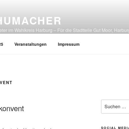
HUMACHER
er im Wahlkreis Harburg – Für die Stadtteile Gut Moor, Harbur
tliches Heimfeld, Rönneburg, Sinstorf, Wilstorf
25
Veranstaltungen
Impressum
VENT
Suchen
konvent
nach:
SOCIAL MEDI