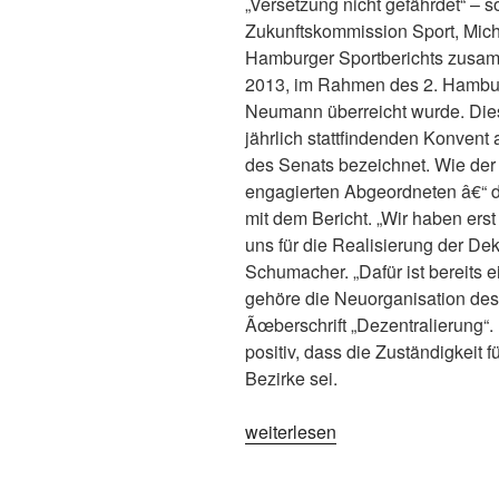
„Versetzung nicht gefährdet“ – s
Zukunftskommission Sport, Micha
Hamburger Sportberichts zusa
2013, im Rahmen des 2. Hambur
Neumann überreicht wurde. Dies
jährlich stattfindenden Konvent 
des Senats bezeichnet. Wie der 
engagierten Abgeordneten â€“ 
mit dem Bericht. „Wir haben erst
uns für die Realisierung der De
Schumacher. „Dafür ist bereits 
gehöre die Neuorganisation des
Ãœberschrift „Dezentralierung“.
positiv, dass die Zuständigkeit f
Bezirke sei.
„2.
weiterlesen
Hamburger
Sportkonvent“