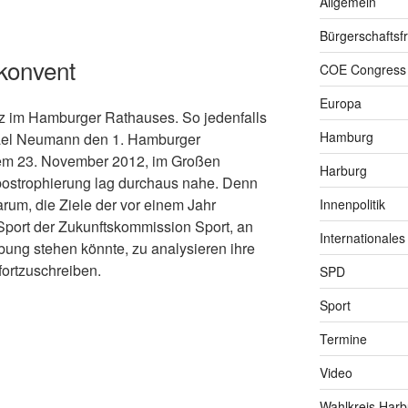
Allgemein
Bürgerschaftsfr
konvent
COE Congress
Europa
z im Hamburger Rathauses. So jedenfalls
Hamburg
ael Neumann den 1. Hamburger
dem 23. November 2012, im Großen
Harburg
Apostrophierung lag durchaus nahe. Denn
arum, die Ziele der vor einem Jahr
Innenpolitik
Sport der Zukunftskommission Sport, an
Internationales
ng stehen könnte, zu analysieren ihre
fortzuschreiben.
SPD
Sport
Termine
Video
Wahlkreis Harb