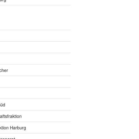
h
cher
Süd
ftsfraktion
ktion Harburg
roparat