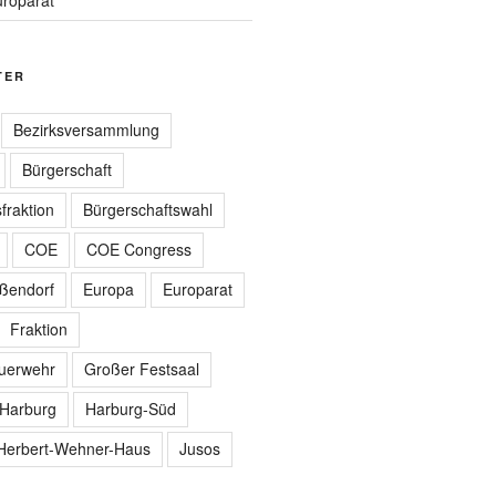
TER
Bezirksversammlung
Bürgerschaft
fraktion
Bürgerschaftswahl
COE
COE Congress
ißendorf
Europa
Europarat
Fraktion
euerwehr
Großer Festsaal
Harburg
Harburg-Süd
Herbert-Wehner-Haus
Jusos