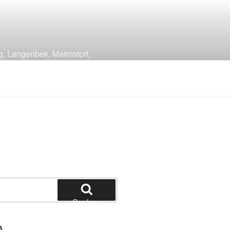
g, Langenbek, Marmstorf,
Suchen
A