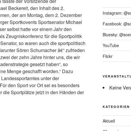
o fasste der Vorsitzende der
el Beckereit, den Inhalt des 2.
Instagram: @s
mmen, der am Montag, dem 2. Dezember
ger Sportkovents Sportsenator Michael
Facebook: @s
er selbst hatte vor einem Jahr den
Bluesky: @soes
als Zeugniskonferenz für die Sportpolitik
Senator, so waren auch die sportpolitisch
YouTube
darunter Sören Schumacher â€“ zufrieden
Flickr
 zwei der zehn Jahre hinter uns, die wir
kadenstrategie gesetzt haben“, so
eine Menge geschafft worden.“ Dazu
VERANSTALT
 Landessportamtes unter der
 Für den Sport vor Ort sei es besonders
Keine Ver
ür die Sportplätze jetzt in den Händen der
KATEGORIEN
Aktuell