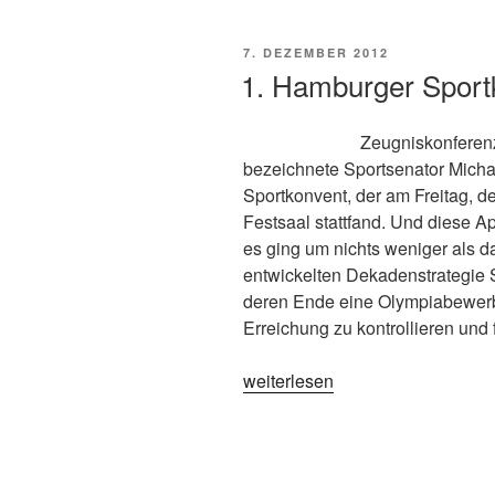
VERÖFFENTLICHT
7. DEZEMBER 2012
AM
1. Hamburger Sport
Zeugniskonferen
bezeichnete Sportsenator Mich
Sportkonvent, der am Freitag, 
Festsaal stattfand. Und diese 
es ging um nichts weniger als d
entwickelten Dekadenstrategie 
deren Ende eine Olympiabewerbu
Erreichung zu kontrollieren und 
„1.
weiterlesen
Hamburger
Sportkonvent“