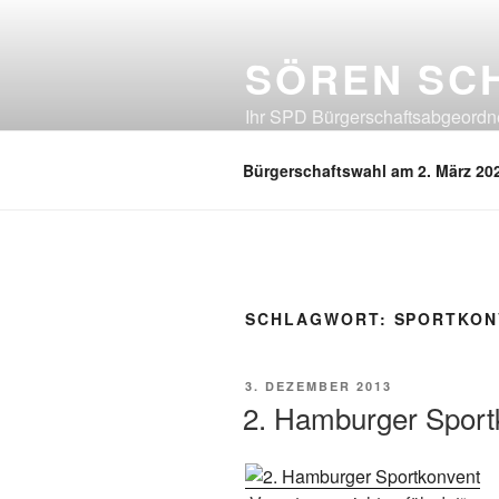
Zum
Inhalt
SÖREN SC
springen
Ihr SPD Bürgerschaftsabgeordnet
Neuland, Östliches Eißendorf, Ös
Bürgerschaftswahl am 2. März 20
SCHLAGWORT:
SPORTKON
VERÖFFENTLICHT
3. DEZEMBER 2013
AM
2. Hamburger Sport