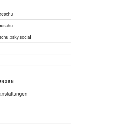
oeschu
oeschu
chu.bsky.social
UNGEN
anstaltungen