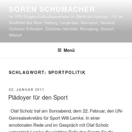
Zum
SÖREN SCHUMACHER
Inhalt
Ihr SPD Bürgerschaftsabgeordneter im Wahlkreis Harburg – Für die
springen
Stadtteile Gut Moor, Harburg, Langenbek, Marmstorf, Neuland,
Östliches Eißendorf, Östliches Heimfeld, Rönneburg, Sinstorf,
Wilstorf
Menü
SCHLAGWORT:
SPORTPOLITIK
VERÖFFENTLICHT
22. JANUAR 2011
AM
Plädoyer für den Sport
Olaf Scholz traf am Sonnabend, dem 22. Februar, den UN-
Genrealsekretärs für Sport Willi Lemke. In einer
emotionalen Rede und im Gespräch mit Olaf Scholz
unterstrich Lemke die wichtige Rolle des Sports für die