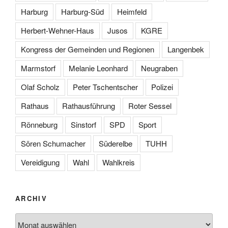
Harburg
Harburg-Süd
Heimfeld
Herbert-Wehner-Haus
Jusos
KGRE
Kongress der Gemeinden und Regionen
Langenbek
Marmstorf
Melanie Leonhard
Neugraben
Olaf Scholz
Peter Tschentscher
Polizei
Rathaus
Rathausführung
Roter Sessel
Rönneburg
Sinstorf
SPD
Sport
Sören Schumacher
Süderelbe
TUHH
Vereidigung
Wahl
Wahlkreis
ARCHIV
Archiv