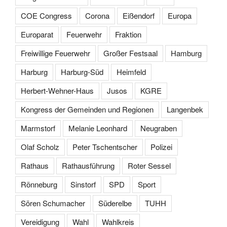
COE Congress
Corona
Eißendorf
Europa
Europarat
Feuerwehr
Fraktion
Freiwillige Feuerwehr
Großer Festsaal
Hamburg
Harburg
Harburg-Süd
Heimfeld
Herbert-Wehner-Haus
Jusos
KGRE
Kongress der Gemeinden und Regionen
Langenbek
Marmstorf
Melanie Leonhard
Neugraben
Olaf Scholz
Peter Tschentscher
Polizei
Rathaus
Rathausführung
Roter Sessel
Rönneburg
Sinstorf
SPD
Sport
Sören Schumacher
Süderelbe
TUHH
Vereidigung
Wahl
Wahlkreis