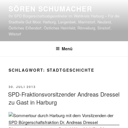
Zum
SÖREN SCHUMACHER
Inhalt
Ihr SPD Bürgerschaftsabgeordneter im Wahlkreis Harburg – Für die
springen
Stadtteile Gut Moor, Harburg, Langenbek, Marmstorf, Neuland,
Östliches Eißendorf, Östliches Heimfeld, Rönneburg, Sinstorf,
Wilstorf
Menü
SCHLAGWORT:
STADTGESCHICHTE
VERÖFFENTLICHT
30. JULI 2013
AM
SPD-Fraktionsvorsitzender Andreas Dressel
zu Gast in Harburg