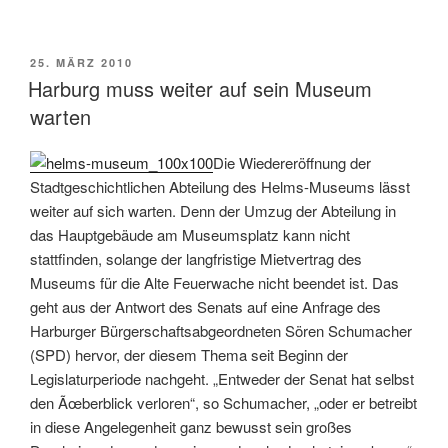
Fraktionsvorsitzender
Andreas
Dressel
VERÖFFENTLICHT
25. MÄRZ 2010
AM
zu
Harburg muss weiter auf sein Museum
Gast
warten
in
Harburg“
Die Wiedereröffnung der
Stadtgeschichtlichen Abteilung des Helms-Museums lässt
weiter auf sich warten. Denn der Umzug der Abteilung in
das Hauptgebäude am Museumsplatz kann nicht
stattfinden, solange der langfristige Mietvertrag des
Museums für die Alte Feuerwache nicht beendet ist. Das
geht aus der Antwort des Senats auf eine Anfrage des
Harburger Bürgerschaftsabgeordneten Sören Schumacher
(SPD) hervor, der diesem Thema seit Beginn der
Legislaturperiode nachgeht. „Entweder der Senat hat selbst
den Ãœberblick verloren“, so Schumacher, „oder er betreibt
in diese Angelegenheit ganz bewusst sein großes