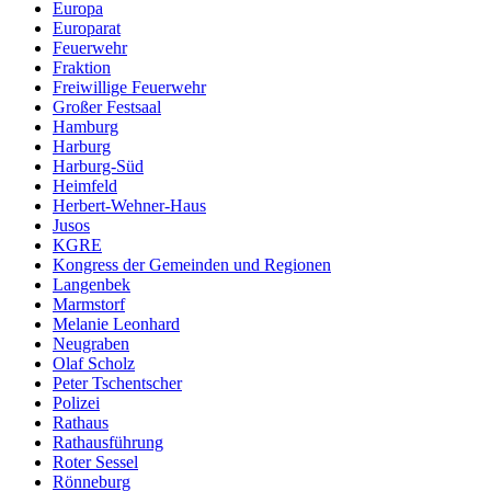
Europa
Europarat
Feuerwehr
Fraktion
Freiwillige Feuerwehr
Großer Festsaal
Hamburg
Harburg
Harburg-Süd
Heimfeld
Herbert-Wehner-Haus
Jusos
KGRE
Kongress der Gemeinden und Regionen
Langenbek
Marmstorf
Melanie Leonhard
Neugraben
Olaf Scholz
Peter Tschentscher
Polizei
Rathaus
Rathausführung
Roter Sessel
Rönneburg