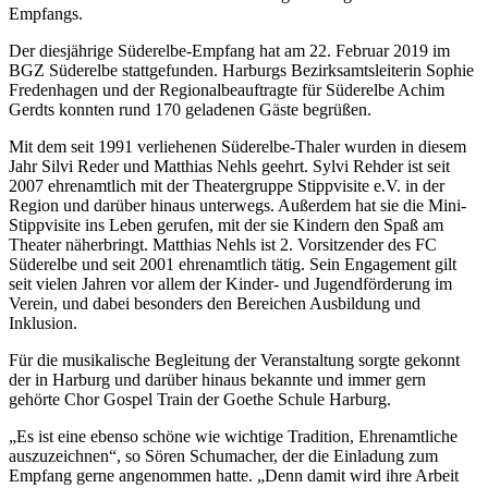
Empfangs.
Der diesjährige Süderelbe-Empfang hat am 22. Februar 2019 im
BGZ Süderelbe stattgefunden. Harburgs Bezirksamtsleiterin Sophie
Fredenhagen und der Regionalbeauftragte für Süderelbe Achim
Gerdts konnten rund 170 geladenen Gäste begrüßen.
Mit dem seit 1991 verliehenen Süderelbe-Thaler wurden in diesem
Jahr Silvi Reder und Matthias Nehls geehrt. Sylvi Rehder ist seit
2007 ehrenamtlich mit der Theatergruppe Stippvisite e.V. in der
Region und darüber hinaus unterwegs. Außerdem hat sie die Mini-
Stippvisite ins Leben gerufen, mit der sie Kindern den Spaß am
Theater näherbringt. Matthias Nehls ist 2. Vorsitzender des FC
Süderelbe und seit 2001 ehrenamtlich tätig. Sein Engagement gilt
seit vielen Jahren vor allem der Kinder- und Jugendförderung im
Verein, und dabei besonders den Bereichen Ausbildung und
Inklusion.
Für die musikalische Begleitung der Veranstaltung sorgte gekonnt
der in Harburg und darüber hinaus bekannte und immer gern
gehörte Chor Gospel Train der Goethe Schule Harburg.
„Es ist eine ebenso schöne wie wichtige Tradition, Ehrenamtliche
auszuzeichnen“, so Sören Schumacher, der die Einladung zum
Empfang gerne angenommen hatte. „Denn damit wird ihre Arbeit