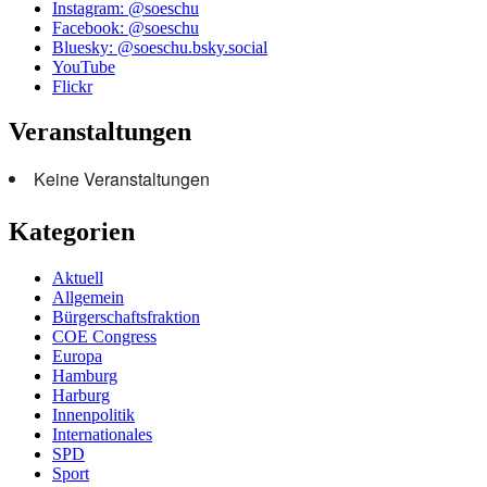
Instagram: @soeschu
Kostenplan“
Facebook: @soeschu
Bluesky: @soeschu.bsky.social
YouTube
Flickr
Veranstaltungen
Keine Veranstaltungen
Kategorien
Aktuell
Allgemein
Bürgerschaftsfraktion
COE Congress
Europa
Hamburg
Harburg
Innenpolitik
Internationales
SPD
Sport