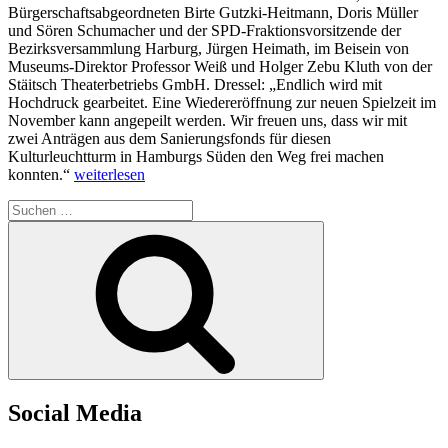
Bürgerschaftsabgeordneten Birte Gutzki-Heitmann, Doris Müller
und Sören Schumacher und der SPD-Fraktionsvorsitzende der
Bezirksversammlung Harburg, Jürgen Heimath, im Beisein von
Museums-Direktor Professor Weiß und Holger Zebu Kluth von der
Stäitsch Theaterbetriebs GmbH. Dressel: „Endlich wird mit
Hochdruck gearbeitet. Eine Wiedereröffnung zur neuen Spielzeit im
November kann angepeilt werden. Wir freuen uns, dass wir mit
zwei Anträgen aus dem Sanierungsfonds für diesen
Kulturleuchtturm in Hamburgs Süden den Weg frei machen
„Sommertour
konnten.“
weiterlesen
der
Suchen
SPD-
nach:
Fraktion
Suchen
bringt
gute
Ergebnisse:
Erweiterung
und
Sanierung
des
Harburger
Theaters
im
Social Media
Zeit-
und