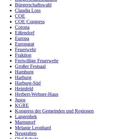
Bürgerschaftswahl
Claudia Loss
COE
COE Congress
Corona
Eißendorf
Europa
Europarat
Feuerwehr
Fraktion
Freiwillige Feuerwehr
Großer Festsaal
Hamburg
Harburg
Harburg-Süd
Heimfeld
Herbert-Wehner-Haus
Jusos
KGRE
Kongress der Gemeinden und Regionen
Langenbek
Marmstorf
Melanie Leonhard
Neugraben
Olaf Scholz