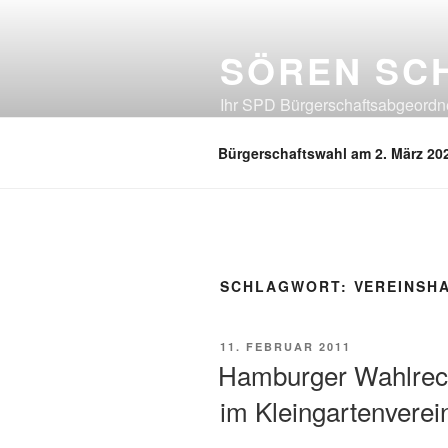
Zum
Inhalt
SÖREN SC
springen
Ihr SPD Bürgerschaftsabgeordnet
Neuland, Östliches Eißendorf, Ös
Bürgerschaftswahl am 2. März 20
SCHLAGWORT:
VEREINSH
VERÖFFENTLICHT
11. FEBRUAR 2011
AM
Hamburger Wahlrec
im Kleingartenverei