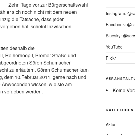
Zehn Tage vor zur Bürgerschaftswahl
hler sich noch nicht mit dem neuen
Instagram: @s
nzig die Tatsache, dass jeder
Facebook: @s
vergeben hat, scheint inzwischen
Bluesky: @soes
YouTube
atten deshalb die
II, Reiherhoop I, Bremer Straße und
Flickr
sabgeordneten Sören Schumacher
echt zu erläutern. Sören Schumacher kam
g, dem 10.Februar 2011, gerne nach und
VERANSTALT
ie Anwesenden wissen, wie sie am
Keine Ver
en vergeben werden.
KATEGORIEN
Aktuell