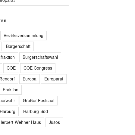
TER
Bezirksversammlung
Bürgerschaft
fraktion
Bürgerschaftswahl
COE
COE Congress
ißendorf
Europa
Europarat
Fraktion
euerwehr
Großer Festsaal
Harburg
Harburg-Süd
Herbert-Wehner-Haus
Jusos