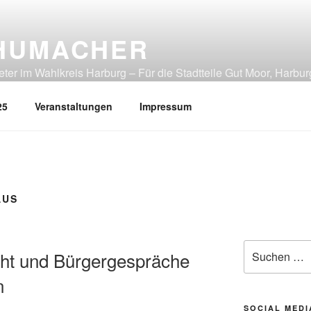
HUMACHER
er im Wahlkreis Harburg – Für die Stadtteile Gut Moor, Harbur
tliches Heimfeld, Rönneburg, Sinstorf, Wilstorf
25
Veranstaltungen
Impressum
AUS
Suchen
ht und Bürgergespräche
nach:
n
SOCIAL MEDI