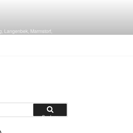
g, Langenbek, Marmstorf,
Suchen
A