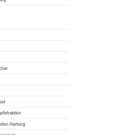
h
cher
Süd
ftsfraktion
ktion Harburg
roparat