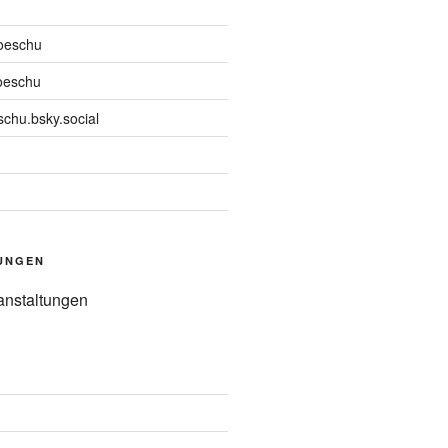
oeschu
oeschu
chu.bsky.social
UNGEN
anstaltungen