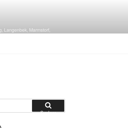
g, Langenbek, Marmstorf,
Suchen
A