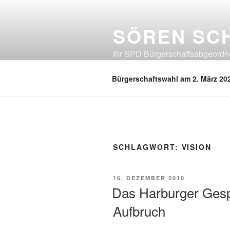
Zum
Inhalt
SÖREN SC
springen
Ihr SPD Bürgerschaftsabgeordnet
Neuland, Östliches Eißendorf, Ös
Bürgerschaftswahl am 2. März 20
SCHLAGWORT:
VISION
VERÖFFENTLICHT
16. DEZEMBER 2010
AM
Das Harburger Gesp
Aufbruch