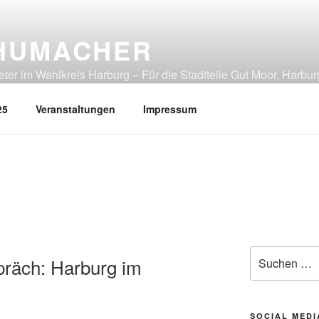
HUMACHER
er im Wahlkreis Harburg – Für die Stadtteile Gut Moor, Harbur
tliches Heimfeld, Rönneburg, Sinstorf, Wilstorf
25
Veranstaltungen
Impressum
Suchen
räch: Harburg im
nach:
SOCIAL MEDI