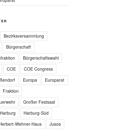
TER
Bezirksversammlung
Bürgerschaft
fraktion
Bürgerschaftswahl
COE
COE Congress
ißendorf
Europa
Europarat
Fraktion
euerwehr
Großer Festsaal
Harburg
Harburg-Süd
Herbert-Wehner-Haus
Jusos