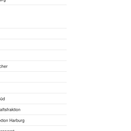
h
cher
Süd
ftsfraktion
ktion Harburg
roparat