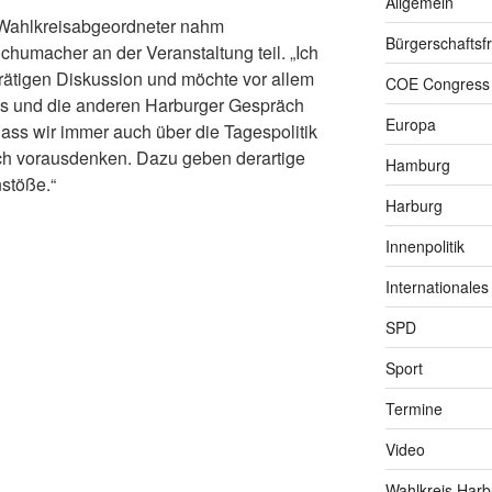
Allgemein
 Wahlkreisabgeordneter nahm
Bürgerschaftsfr
chumacher an der Veranstaltung teil. „Ich
rätigen Diskussion und möchte vor allem
COE Congress
es und die anderen Harburger Gespräch
Europa
 dass wir immer auch über die Tagespolitik
sch vorausdenken. Dazu geben derartige
Hamburg
stöße.“
Harburg
Innenpolitik
Internationales
SPD
Sport
Termine
Video
Wahlkreis Harb