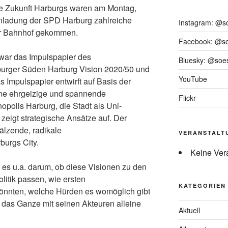
e Zukunft Harburgs waren am Montag,
nladung der SPD Harburg zahlreiche
Instagram: @s
er Bahnhof gekommen.
Facebook: @s
war das Impulspapier des
Bluesky: @soes
burger Süden Harburg Vision 2020/50 und
YouTube
s Impulspapier entwirft auf Basis der
eine ehrgeizige und spannende
Flickr
opolis Harburg, die Stadt als Uni-
eigt strategische Ansätze auf. Der
älzende, radikale
VERANSTALT
burgs City.
Keine Ver
g es u.a. darum, ob diese Visionen zu den
litik passen, wie ersten
KATEGORIEN
önnten, welche Hürden es womöglich gibt
 das Ganze mit seinen Akteuren alleine
Aktuell