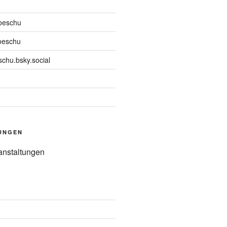
oeschu
oeschu
chu.bsky.social
UNGEN
anstaltungen