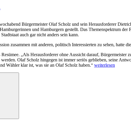
n
twochabend Bürgermeister Olaf Scholz und sein Herausforderer Diet
mburgerinnen und Hamburgern gestellt. Das Themenspektrum der Frag
Stadtstaat auch gar nicht anders sein kann.
skussion zusammen mit anderen, politisch Interessierten zu sehen, hat
 Resümee. „Als Herausforderer ohne Aussicht darauf, Bürgermeister zu 
werden. Olaf Scholz hingegen ist immer seriös geblieben, seine Antw
„Wahlarena:
nd Wähler klar ist, was sie an Olaf Scholz haben.“
weiterlesen
Olaf
Scholz
Suchen
macht
das
Rennen“