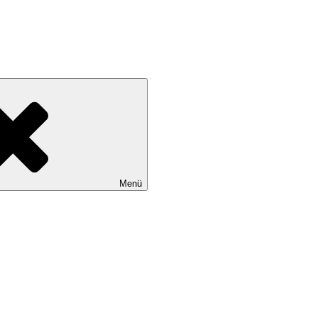
tadtteile Gut Moor, Harburg, Langenbek, Marmstorf, Neuland, Östliche
Menü