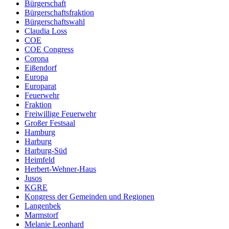
Bürgerschaft
Bürgerschaftsfraktion
Bürgerschaftswahl
Claudia Loss
COE
COE Congress
Corona
Eißendorf
Europa
Europarat
Feuerwehr
Fraktion
Freiwillige Feuerwehr
Großer Festsaal
Hamburg
Harburg
Harburg-Süd
Heimfeld
Herbert-Wehner-Haus
Jusos
KGRE
Kongress der Gemeinden und Regionen
Langenbek
Marmstorf
Melanie Leonhard