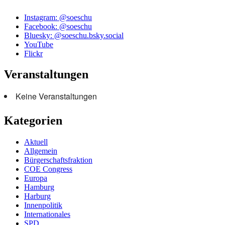
Instagram: @soeschu
Facebook: @soeschu
Bluesky: @soeschu.bsky.social
YouTube
Flickr
Veranstaltungen
Keine Veranstaltungen
Kategorien
Aktuell
Allgemein
Bürgerschaftsfraktion
COE Congress
Europa
Hamburg
Harburg
Innenpolitik
Internationales
SPD