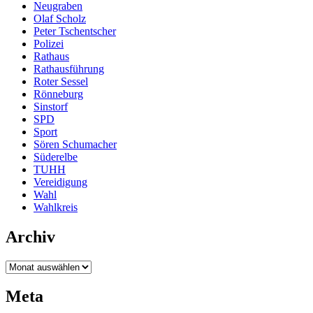
Neugraben
Olaf Scholz
Peter Tschentscher
Polizei
Rathaus
Rathausführung
Roter Sessel
Rönneburg
Sinstorf
SPD
Sport
Sören Schumacher
Süderelbe
TUHH
Vereidigung
Wahl
Wahlkreis
Archiv
Archiv
Meta