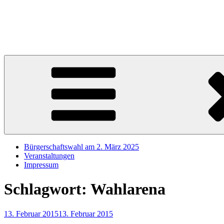
Zum
Inhalt
Sören Schumacher
springen
Ihr SPD Bürgerschaftsabgeordneter im Wahlkreis Harburg – Für die S
Bürgerschaftswahl am 2. März 2025
Veranstaltungen
Impressum
Schlagwort:
Wahlarena
Veröffentlicht
13. Februar 2015
13. Februar 2015
am