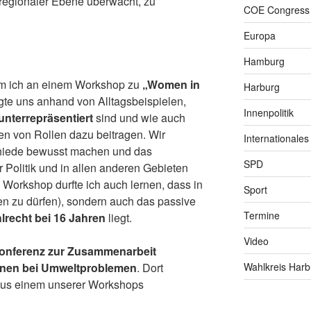
regionaler Ebene überwacht, zu
COE Congress
Europa
Hamburg
m ich an einem Workshop zu
„Women in
Harburg
igte uns anhand von Alltagsbeispielen,
Innenpolitik
unterrepräsentiert
sind und wie auch
n von Rollen dazu beitragen. Wir
Internationales
hiede bewusst machen und das
SPD
r Politik und in allen anderen Gebieten
m Workshop durfte ich auch lernen, dass in
Sport
len zu dürfen), sondern auch das passive
Termine
lrecht bei 16 Jahren
liegt.
Video
onferenz zur Zusammenarbeit
benen bei Umweltproblemen
. Dort
Wahlkreis Harb
 aus einem unserer Workshops