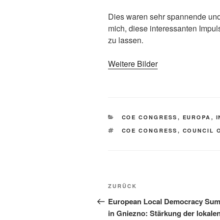
Dies waren sehr spannende und 
mich, diese interessanten Impuls
zu lassen.
Weitere Bilder
KATEGORIEN
COE CONGRESS
,
EUROPA
,
SCHLAGWÖRTER
COE CONGRESS
,
COUNCIL 
Beitragsnavigation
Vorheriger
ZURÜCK
Beitrag
European Local Democracy Sum
in Gniezno: Stärkung der lokale