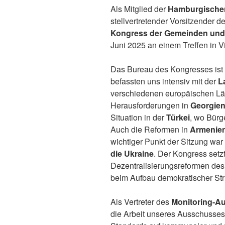
Als Mitglied der
Hamburgischen
stellvertretender Vorsitzender d
Kongress der Gemeinden und
Juni 2025 an einem Treffen in Vic
Das Bureau des Kongresses ist
befassten uns intensiv mit der
L
verschiedenen europäischen Lä
Herausforderungen in
Georgie
Situation in der
Türkei
, wo Bürg
Auch die Reformen in
Armenie
wichtiger Punkt der Sitzung wa
die Ukraine
. Der Kongress setzt
Dezentralisierungsreformen des 
beim Aufbau demokratischer Stru
Als Vertreter des
Monitoring-A
die Arbeit unseres Ausschusses