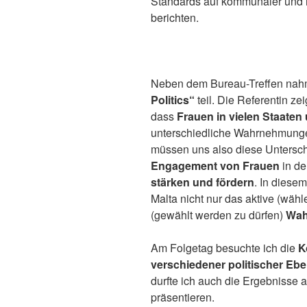
Standards auf kommunaler und 
berichten.
Neben dem Bureau-Treffen nah
Politics“
teil. Die Referentin ze
dass
Frauen in vielen Staaten 
unterschiedliche Wahrnehmunge
müssen uns also diese Untersc
Engagement von Frauen
in de
stärken und fördern
. In diese
Malta nicht nur das aktive (wäh
(gewählt werden zu dürfen)
Wah
Am Folgetag besuchte ich die
K
verschiedener politischer E
durfte ich auch die Ergebnisse
präsentieren.