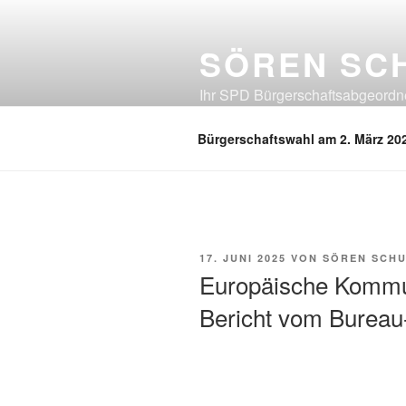
Zum
Inhalt
SÖREN SC
springen
Ihr SPD Bürgerschaftsabgeordnet
Neuland, Östliches Eißendorf, Ös
Bürgerschaftswahl am 2. März 20
VERÖFFENTLICHT
17. JUNI 2025
VON
SÖREN SCH
AM
Europäische Kommuna
Bericht vom Bureau