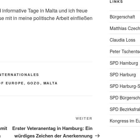
LINKS
informative Tage in Malta und ich freue
Bürgerschaft
e mit in meine politische Arbeit einfließen
Matthias Czec
Claudia Loss
Peter Tschents
SPD Hamburg
SPD Harburg
INTERNATIONALES
OF EUROPE
,
GOZO
,
MALTA
SPD Harburg-
SPD Bürgerscha
SPD Bezirksfra
Nächster
WEITER
Kongress im Eu
Beitrag
mit
Erster Veteranentag in Hamburg: Ein
n
würdiges Zeichen der Anerkennung