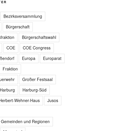
TER
Bezirksversammlung
Bürgerschaft
fraktion
Bürgerschaftswahl
COE
COE Congress
ißendorf
Europa
Europarat
Fraktion
euerwehr
Großer Festsaal
Harburg
Harburg-Süd
Herbert-Wehner-Haus
Jusos
r Gemeinden und Regionen