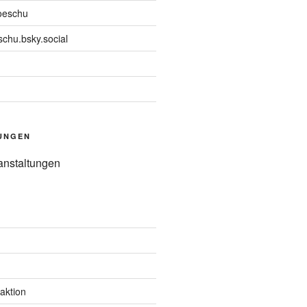
oeschu
chu.bsky.social
UNGEN
anstaltungen
aktion