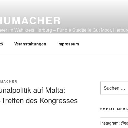
HUMACHER
er im Wahlkreis Harburg – Für die Stadtteile Gut Moor, Harbur
tliches Heimfeld, Rönneburg, Sinstorf, Wilstorf
25
Veranstaltungen
Impressum
UMACHER
Suchen
lpolitik auf Malta:
nach:
-Treffen des Kongresses
SOCIAL MEDI
Instagram: @s