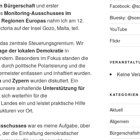
 Bürgerschaft
und erster
Facebook: @s
es
Monitoring-Ausschusses im
Bluesky: @soes
 Regionen Europas
nahm ich am 12.
toria auf der Insel Gozo, Malta, teil.
YouTube
Flickr
 das zentrale Steuerungsgremium. Wir
age der lokalen Demokratie
in
ndern. Besonders im Fokus standen die
VERANSTALT
n
durch politische Polarisierung und die
ermeister entlassen und inhaftiert wurden.
Keine Ver
n
und
Zypern
wurden diskutiert. Ein
r unsere anhaltende
Unterstützung für
 sich weiterhin für die
KATEGORIEN
Landes ein und leistet praktische Hilfe
Aktuell
kturen vor Ort.
Allgemein
usschusses
war es meine Aufgabe, über
, der die Einhaltung demokratischer
Bürgerschaftsfr