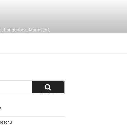
g, Langenbek, Marmstorf,
Suchen
A
oeschu