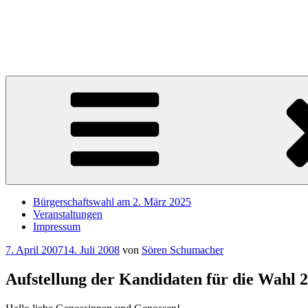
Zum
Inhalt
Sören Schumacher
springen
Ihr SPD Bürgerschaftsabgeordneter im Wahlkreis Harburg – Für die S
Bürgerschaftswahl am 2. März 2025
Veranstaltungen
Impressum
Veröffentlicht
7. April 2007
14. Juli 2008
von
Sören Schumacher
am
Aufstellung der Kandidaten für die Wahl 