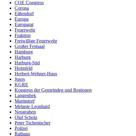
COE Congress
Corona
Eißendorf
Europa
Europarat
Feuerwehr
Fraktion
Freiwillige Feuerwehr
Großer Festsaal
Hamburg
Harburg
Harburg-Süd
Heimfeld
Herbert-Wehner-Haus
Jusos
KGRE
Kongress der Gemeinden und Regionen
Langenbek
Marmstorf
Melanie Leonhard
Neugraben
Olaf Scholz
Peter Tschentscher
Polizei
Rathaus