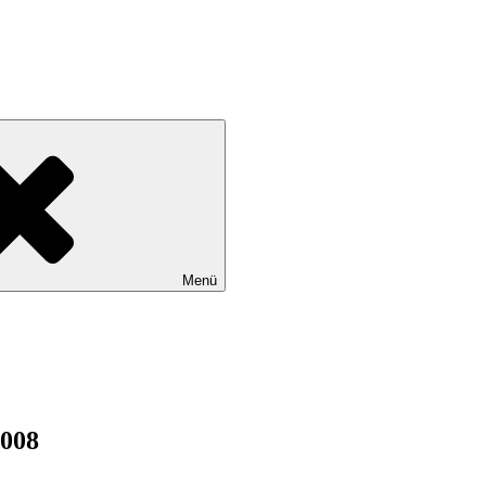
tadtteile Gut Moor, Harburg, Langenbek, Marmstorf, Neuland, Östliche
Menü
2008