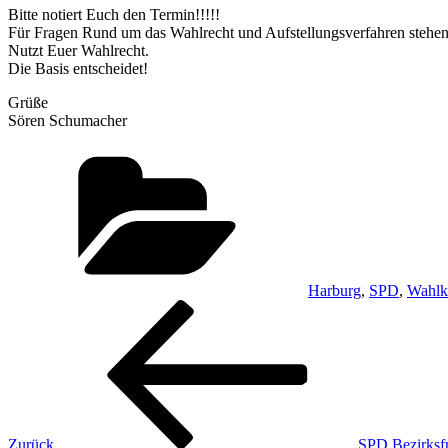
Bitte notiert Euch den Termin!!!!!
Für Fragen Rund um das Wahlrecht und Aufstellungsverfahren stehen w
Nutzt Euer Wahlrecht.
Die Basis entscheidet!
Grüße
Sören Schumacher
Kategorien
Harburg
,
SPD
,
Wahlk
Beitragsnavigation
Vorheriger
Beitrag
Zurück
SPD Bezirksfr