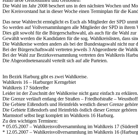
Hallo liebe Genossinnen und Genossen!
Die Wahl im Jahr 2008 beschert uns in den nächsten Wochen und Mon
Der Kreisvorstand hat in dieser Woche einen Terminplan für die Kandid
Das neue Wahlrecht ermöglicht es Euch als Mitglieder der SPD unmit
So werden auf Vollversammlungen alle Mitglieder der SPD in ihrem 
Dies gilt sowohl für die Bürgerschaftswahl, als auch für die Wahl z
Gewählt werden die Kandidaten für die sog. Wahlkreislisten, dass si
Die Wahlkreise werden anders als bei der Bundestagswahl nicht nur d
Bei der Bürgerschaftswahl vertreten jeweils 3 Abgeordnete die Wahl
Bei der Wahl zur Bezirksversammlung vertreten den Wahlkreis Harb
Die Abgeordnetenanzahl verteilt sich auf alle Parteien.
Im Bezirk Harburg gibt es zwei Wahlkreise.
Wahlkreis 16 – Harburger Kerngebiet
Wahlkreis 17 Süderelbe
Leider ist der Zuschnitt der Wahlkreise nicht ganz einfach zu erklär
Die Grenze verläuft entlang der Straßen – Friedhofstraße – Weustho
Die Gebiete Eißendorfs und Heimfelds westlich dieser Grenze gehör
Die Gebiete Eißendorfs und Heimfelds östlich dieser Grenze gehöre
Marmstorf selbst liegt komplett im Wahlkreis 16 Harburg.
Zu den wichtigen Terminen:
* 05.05.2007 – Wahlkreisvollversammlung im Wahlkreis 17 (Süderel
* 12.05.2007 – Wahlkreisvollversammlung im Wahlkreis 16 (Harburg)