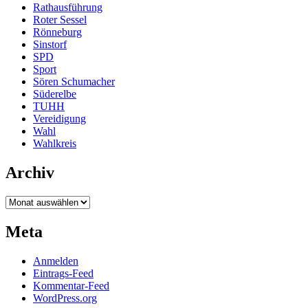
Rathausführung
Roter Sessel
Rönneburg
Sinstorf
SPD
Sport
Sören Schumacher
Süderelbe
TUHH
Vereidigung
Wahl
Wahlkreis
Archiv
Archiv
Meta
Anmelden
Eintrags-Feed
Kommentar-Feed
WordPress.org