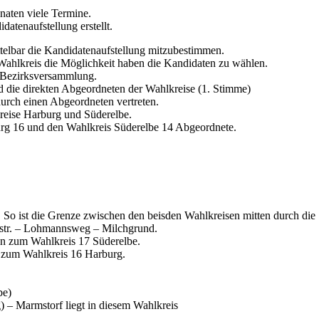
aten viele Termine.
atenaufstellung erstellt.
telbar die Kandidatenaufstellung mitzubestimmen.
Wahlkreis die Möglichkeit haben die Kandidaten zu wählen.
ur Bezirksversammlung.
nd die direkten Abgeordneten der Wahlkreise (1. Stimme)
urch einen Abgeordneten vertreten.
kreise Harburg und Süderelbe.
urg 16 und den Wahlkreis Süderelbe 14 Abgeordnete.
en. So ist die Grenze zwischen den beisden Wahlkreisen mitten durch di
ffstr. – Lohmannsweg – Milchgrund.
en zum Wahlkreis 17 Süderelbe.
n zum Wahlkreis 16 Harburg.
be)
 – Marmstorf liegt in diesem Wahlkreis