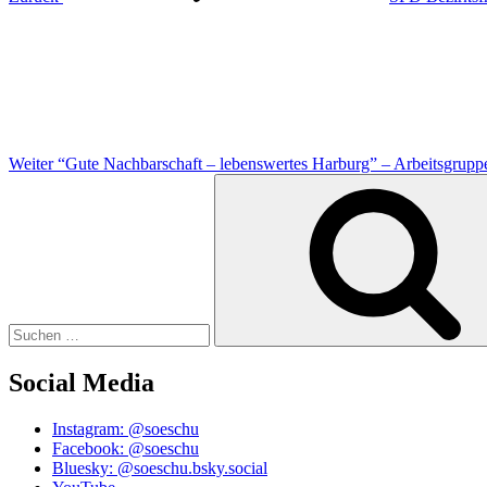
Nächster
Beitrag
Weiter
“Gute Nachbarschaft – lebenswertes Harburg” – Arbeitsgrupp
Suchen
nach:
Social Media
Instagram: @soeschu
Facebook: @soeschu
Bluesky: @soeschu.bsky.social