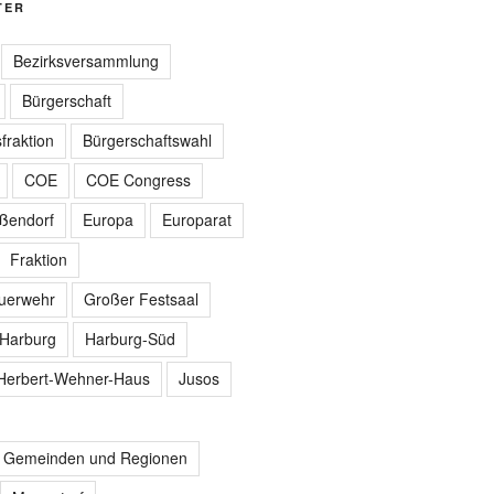
TER
Bezirksversammlung
Bürgerschaft
fraktion
Bürgerschaftswahl
COE
COE Congress
ißendorf
Europa
Europarat
Fraktion
euerwehr
Großer Festsaal
Harburg
Harburg-Süd
Herbert-Wehner-Haus
Jusos
r Gemeinden und Regionen