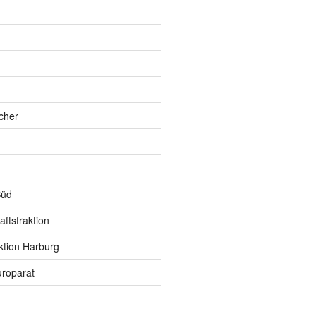
h
cher
Süd
ftsfraktion
ktion Harburg
roparat