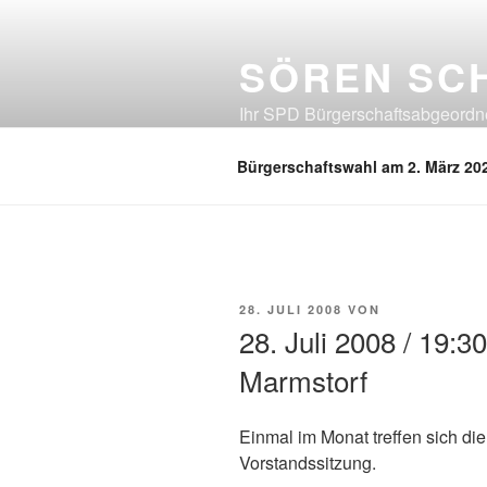
Zum
Inhalt
SÖREN SC
springen
Ihr SPD Bürgerschaftsabgeordnet
Neuland, Östliches Eißendorf, Ös
Bürgerschaftswahl am 2. März 20
VERÖFFENTLICHT
28. JULI 2008
VON
AM
28. Juli 2008 / 19:3
Marmstorf
Einmal im Monat treffen sich die
Vorstandssitzung.