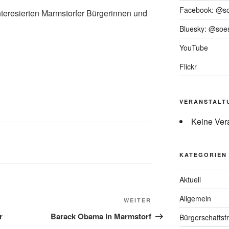
Facebook: @s
nteresierten Marmstorfer Bürgerinnen und
Bluesky: @soes
YouTube
Flickr
VERANSTALT
Keine Ver
KATEGORIEN
Aktuell
Allgemein
Nächster
WEITER
Beitrag
r
Barack Obama in Marmstorf
Bürgerschaftsfr