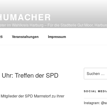
HUMACHER
er im Wahlkreis Harburg – Für die Stadtteile Gut Moor, Harbur
tliches Heimfeld, Rönneburg, Sinstorf, Wilstorf
25
Veranstaltungen
Impressum
Suchen
0 Uhr: Treffen der SPD
nach:
SOCIAL MEDI
 Mitglieder der SPD Marmstorf zu ihrer
Instagram: @s