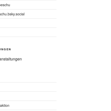
oeschu
chu.bsky.social
UNGEN
anstaltungen
aktion