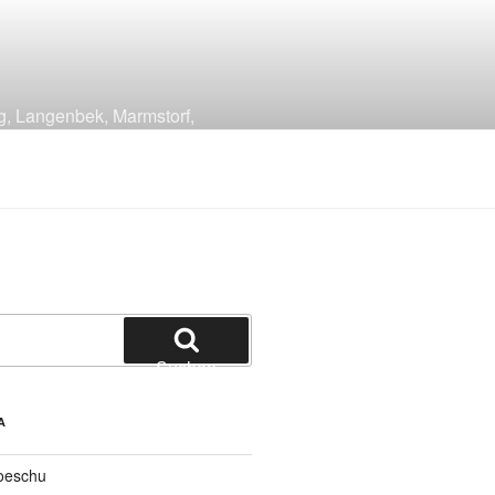
g, Langenbek, Marmstorf,
Suchen
A
oeschu