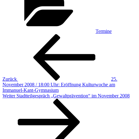
Termine
Beitragsnavigation
Vorheriger
Beitrag
Zurück
25.
November 2008 / 18:00 Uhr: Eröffnung Kulturwoche am
Immanuel-Kant-Gymnasium
Nächster
Weiter
Stadtteilgespräch „Gewaltprävention“ im November 2008
Beitrag