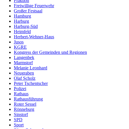
Fraktion
Freiwillige Feuerwehr
Großer Festsaal
Hamburg
Harburg
Harburg-Süd
Heimfeld
Herbert-Wehner-Haus
Jusos
KGRE
Kongress der Gemeinden und Regionen
Langenbek
Marmstorf
Melanie Leonhard
Neugraben
Olaf Scholz
Peter Tschentscher
Polizei
Rathaus
Rathausführung
Roter Sessel
Rönneburg
Sinstorf
SPD
Sport