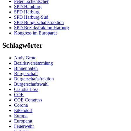
Peter Tschentscher
SPD Hamburg
SPD Harburg
SPD Harburg-Süd
SPD Bürgerschaftsfraktion
SPD Bezirksfraktion Harburg
Kongress im Europarat
Schlagwörter
Andy Grote
Bezirksversammlung
Binnenhafen
Bürgerschaft
Bürgerschaftsfraktion
Bürgerschaftswahl
Claudia Loss
COE
COE Congress
Corona
Eißendorf
Europa
Europarat
Feuerwehr