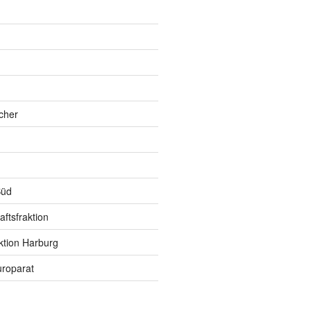
h
cher
Süd
ftsfraktion
ktion Harburg
roparat