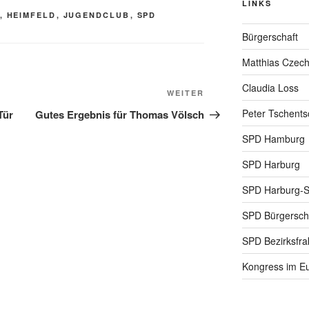
LINKS
,
HEIMFELD
,
JUGENDCLUB
,
SPD
Bürgerschaft
Matthias Czec
Claudia Loss
Nächster
WEITER
Beitrag
Peter Tschents
Tür
Gutes Ergebnis für Thomas Völsch
SPD Hamburg
SPD Harburg
SPD Harburg-
SPD Bürgerscha
SPD Bezirksfra
Kongress im Eu