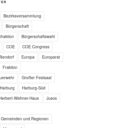
TER
Bezirksversammlung
Bürgerschaft
fraktion
Bürgerschaftswahl
COE
COE Congress
ißendorf
Europa
Europarat
Fraktion
euerwehr
Großer Festsaal
Harburg
Harburg-Süd
Herbert-Wehner-Haus
Jusos
r Gemeinden und Regionen