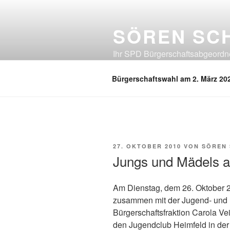
Zum
Inhalt
SÖREN SC
springen
Ihr SPD Bürgerschaftsabgeordnet
Neuland, Östliches Eißendorf, Ös
Bürgerschaftswahl am 2. März 20
VERÖFFENTLICHT
27. OKTOBER 2010
VON
SÖREN
AM
Jungs und Mädels a
Am Dienstag, dem 26. Oktober 
zusammen mit der Jugend- und 
Bürgerschaftsfraktion Carola 
den Jugendclub Heimfeld in der