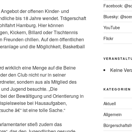
Facebook: @s
 Angebot der offenen Kinder- und
Bluesky: @soes
ndliche bis 18 Jahre wendet. Trägerschaft
rwohlfahrt Hamburg. Hier können
YouTube
ngen, Kickern, Billard oder Tischtennis
Flickr
en Freunden chillen. Auf dem öffentlichen
eranlage und die Möglichkeit, Basketball
VERANSTALT
ird wirklich eine Menge auf die Beine
Keine Ver
der den Club nicht nur in seiner
dneter, sondern aus als Mitglied des
r und Jugend besuchte. „Die
KATEGORIEN
bei der Bewältigung und Orientierung in
eispielsweise bei Hausaufgaben,
Aktuell
uche â€“ ist eine tolle Sache.“
Allgemein
arlamentarier stieß zudem das
Bürgerschaftsfr
ore“, das den Jugendlichen gesunde