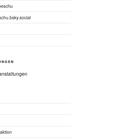
oeschu
chu.bsky.social
UNGEN
anstaltungen
aktion