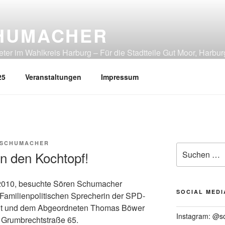
HUMACHER
er im Wahlkreis Harburg – Für die Stadtteile Gut Moor, Harbur
tliches Heimfeld, Rönneburg, Sinstorf, Wilstorf
25
Veranstaltungen
Impressum
 SCHUMACHER
Suchen
n den Kochtopf!
nach:
2010, besuchte Sören Schumacher
SOCIAL MEDI
Familienpolitischen Sprecherin der SPD-
Veit und dem Abgeordneten Thomas Böwer
Instagram: @s
 Grumbrechtstraße 65.