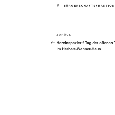
SCHLAGWÖRTER
BÜRGERSCHAFTSFRAKTION
Beitragsnavigation
Vorheriger
ZURÜCK
Beitrag
Hereinspaziert! Tag der offenen 
im Herbert-Wehner-Haus