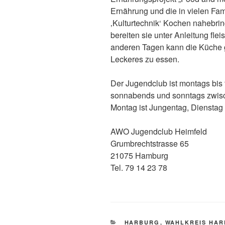
Ernährung und die in vielen Fami
‚Kulturtechnik‘ Kochen nahebrin
bereiten sie unter Anleitung fle
anderen Tagen kann die Küche 
Leckeres zu essen.
Der Jugendclub ist montags bis 
sonnabends und sonntags zwisc
Montag ist Jungentag, Dienstag
AWO Jugendclub Heimfeld
Grumbrechtstrasse 65
21075 Hamburg
Tel. 79 14 23 78
KATEGORIEN
HARBURG
,
WAHLKREIS HA