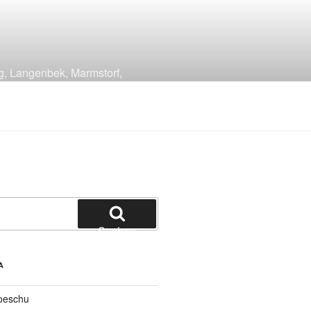
g, Langenbek, Marmstorf,
Suchen
A
oeschu