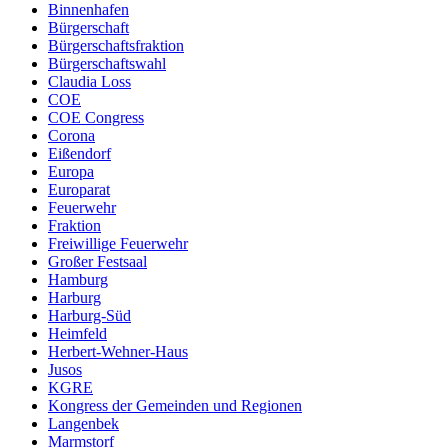
Binnenhafen
Bürgerschaft
Bürgerschaftsfraktion
Bürgerschaftswahl
Claudia Loss
COE
COE Congress
Corona
Eißendorf
Europa
Europarat
Feuerwehr
Fraktion
Freiwillige Feuerwehr
Großer Festsaal
Hamburg
Harburg
Harburg-Süd
Heimfeld
Herbert-Wehner-Haus
Jusos
KGRE
Kongress der Gemeinden und Regionen
Langenbek
Marmstorf