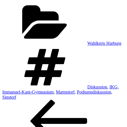
Kategorien
Wahlkreis Harburg
Schlagwörter
Diskussion
,
IKG
,
Immanuel-Kant-Gymnasium
,
Marmstorf
,
Podiumsdiskussion
,
Sinstorf
Beitragsnavigation
Vorheriger
Beitrag