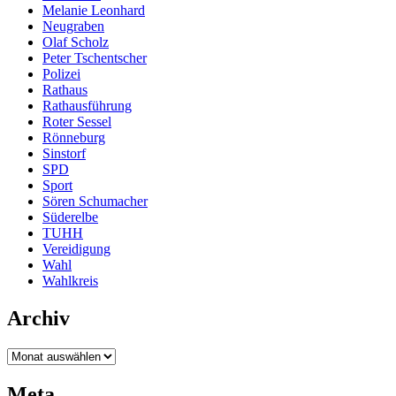
Melanie Leonhard
Neugraben
Olaf Scholz
Peter Tschentscher
Polizei
Rathaus
Rathausführung
Roter Sessel
Rönneburg
Sinstorf
SPD
Sport
Sören Schumacher
Süderelbe
TUHH
Vereidigung
Wahl
Wahlkreis
Archiv
Archiv
Meta