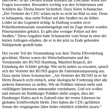
interviewt. In der zweiten Runde konnten die Zuschauer selbst ihre
Fragen loswerden. Besonders wichtig war den Schülerinnen und
Schülern das Thema Innere Sicherheit. Dazu Sören Schumacher.
„Der Vertreter der CDU schien nicht so recht im Bild zu sein. Denn
er behauptete, dass mehr Polizei auf den Straßen sei als früher.
Leider ist das Gegenteil richtig: In Harburg wurden zwei
Polizeikommissariate zusammengelegt und im Zuge dessen wurden
Präsenzstunden gekürzt. Es gibt also weniger Polizei auf den
Straßen.“ Diese Angaben hatte Schumacher vom Senat in einer der
letzten Anfragen erhalten, die er in der jetzt zu Ende gehenden
Wahlperiode gestellt hatte.
Der zweite Teil der Veranstaltung war dem Thema Elbvertiefung
gewidmet. Hierzu waren der Wirtschaftssenator und der
Vorsitzender des BUND Hamburg, Manfred Braasch, der
Einladung der Schüler gefolgt. Wie nicht anders zu erwarten, sprach
sich der Vertreter des BUND gegen die Fahrrinnenanpassung aus.
Dazu meint Sören Schumacher: „Als Vertreter des BUND ist es für
Herrn Braasch recht einfach, seine ökologische Forderung über alle
anderen Interessen zu stellen. Wir als Politiker müssen mehr und
vielfältigere Interessen miteinander vereinbaren. Und wir wollen
und müssen als Hamburger Politiker dafür sorgen, dass der
Hamburger Hafen auch in Zukunft eine der ersten Adressen im
globalen Schiffsverkehr bleibt. Dies haben die CDU-geführten
Senate der vergangenen Jahre leider erheblich schleifen lassen.“