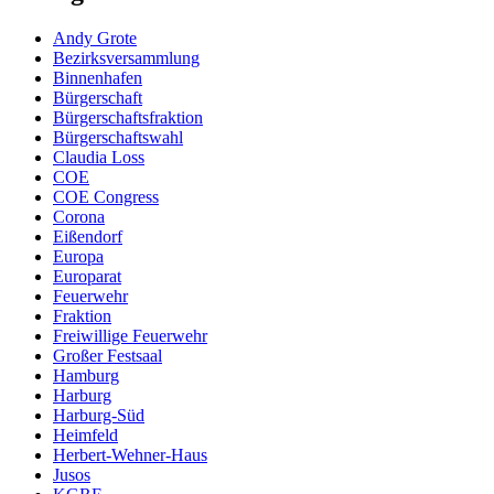
Andy Grote
Bezirksversammlung
Binnenhafen
Bürgerschaft
Bürgerschaftsfraktion
Bürgerschaftswahl
Claudia Loss
COE
COE Congress
Corona
Eißendorf
Europa
Europarat
Feuerwehr
Fraktion
Freiwillige Feuerwehr
Großer Festsaal
Hamburg
Harburg
Harburg-Süd
Heimfeld
Herbert-Wehner-Haus
Jusos