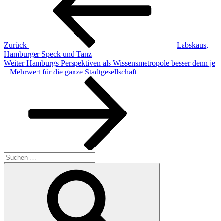
Zurück
Labskaus,
Hamburger Speck und Tanz
Nächster
Weiter
Hamburgs Perspektiven als Wissensmetropole besser denn je
Beitrag
– Mehrwert für die ganze Stadtgesellschaft
Suchen
nach:
Suchen