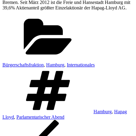
Bremen. Seit März 2012 ist die Freie und Hansestadt Hamburg mit
39,6% Aktienanteil größter Einzelaktionär der Hapag-Lloyd AG.
Kategorien
Bürgerschaftsfraktion
,
Hamburg
,
Internationales
Schlagwörter
Hamburg
,
Hapag
Lloyd
,
Parlamentarischer Abend
Beitragsnavigation
Vorheriger
Beitrag