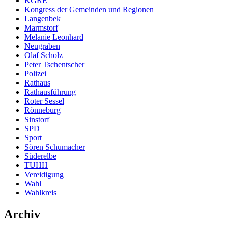
KGRE
Kongress der Gemeinden und Regionen
Langenbek
Marmstorf
Melanie Leonhard
Neugraben
Olaf Scholz
Peter Tschentscher
Polizei
Rathaus
Rathausführung
Roter Sessel
Rönneburg
Sinstorf
SPD
Sport
Sören Schumacher
Süderelbe
TUHH
Vereidigung
Wahl
Wahlkreis
Archiv