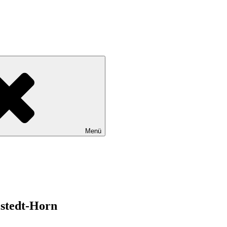
tadtteile Gut Moor, Harburg, Langenbek, Marmstorf, Neuland, Östliche
Menü
lstedt-Horn