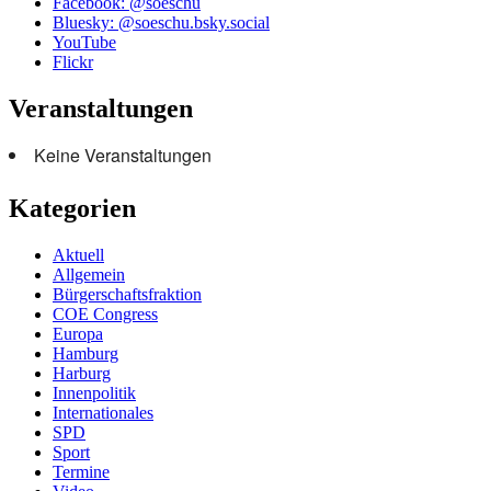
Facebook: @soeschu
Bluesky: @soeschu.bsky.social
YouTube
Flickr
Veranstaltungen
Keine Veranstaltungen
Kategorien
Aktuell
Allgemein
Bürgerschaftsfraktion
COE Congress
Europa
Hamburg
Harburg
Innenpolitik
Internationales
SPD
Sport
Termine