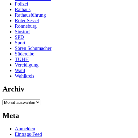
Polizei
Rathaus
Rathausführung
Roter Sessel
Rönneburg
Sinstorf
SPD
Sport
Sören Schumacher
Süderelbe
TUHH
Vereidigung
Wahl
Wahlkreis
Archiv
Archiv
Meta
Anmelden
Eintrags-Feed