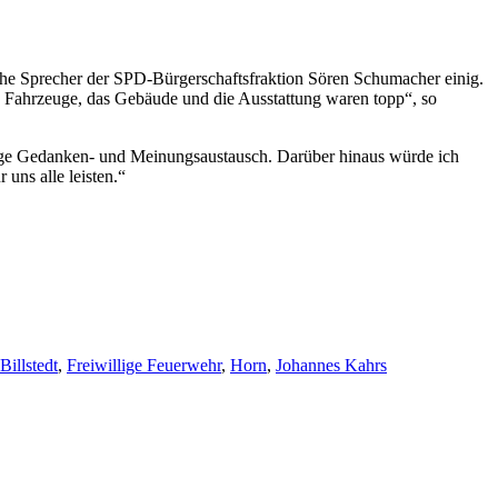
sche Sprecher der SPD-Bürgerschaftsfraktion Sören Schumacher einig.
Die Fahrzeuge, das Gebäude und die Ausstattung waren topp“, so
ßige Gedanken- und Meinungsaustausch. Darüber hinaus würde ich
uns alle leisten.“
Schlagwörter
Billstedt
,
Freiwillige Feuerwehr
,
Horn
,
Johannes Kahrs