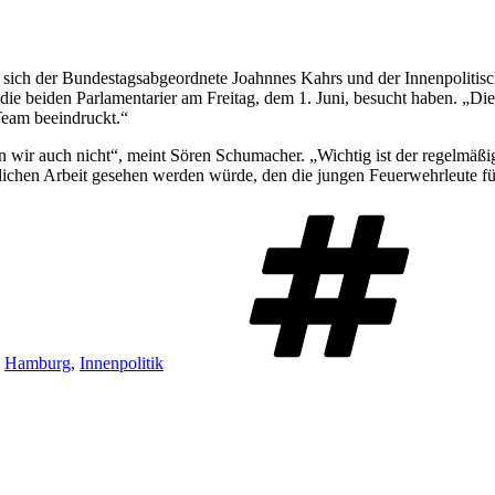
en sich der Bundestagsabgeordnete Joahnnes Kahrs und der Innenpoliti
e die beiden Parlamentarier am Freitag, dem 1. Juni, besucht haben. „
Team beeindruckt.“
en wir auch nicht“, meint Sören Schumacher. „Wichtig ist der regelmä
chen Arbeit gesehen werden würde, den die jungen Feuerwehrleute für 
,
Hamburg
,
Innenpolitik