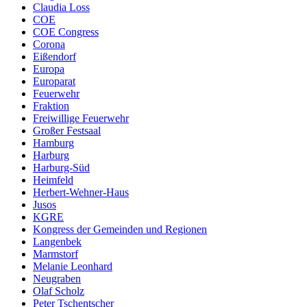
Claudia Loss
COE
COE Congress
Corona
Eißendorf
Europa
Europarat
Feuerwehr
Fraktion
Freiwillige Feuerwehr
Großer Festsaal
Hamburg
Harburg
Harburg-Süd
Heimfeld
Herbert-Wehner-Haus
Jusos
KGRE
Kongress der Gemeinden und Regionen
Langenbek
Marmstorf
Melanie Leonhard
Neugraben
Olaf Scholz
Peter Tschentscher