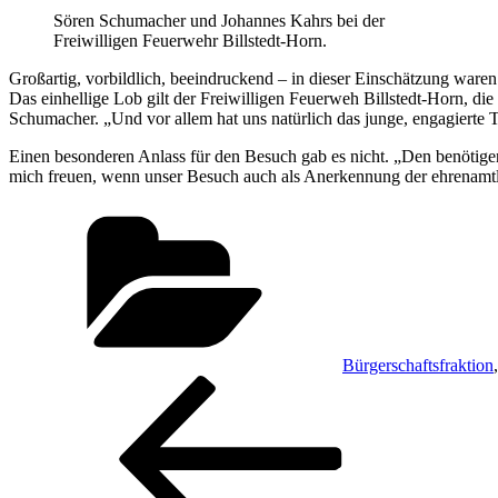
Sören Schumacher und Johannes Kahrs bei der
Freiwilligen Feuerwehr Billstedt-Horn.
Großartig, vorbildlich, beeindruckend – in dieser Einschätzung war
Das einhellige Lob gilt der Freiwilligen Feuerweh Billstedt-Horn, di
Schumacher. „Und vor allem hat uns natürlich das junge, engagierte 
Einen besonderen Anlass für den Besuch gab es nicht. „Den benötig
mich freuen, wenn unser Besuch auch als Anerkennung der ehrenamtli
Kategorien
Bürgerschaftsfraktion
Beitragsnavigation
Vorheriger
Beitrag