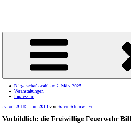
Zum
Inhalt
Sören Schumacher
springen
Ihr SPD Bürgerschaftsabgeordneter im Wahlkreis Harburg – Für die S
Bürgerschaftswahl am 2. März 2025
Veranstaltungen
Impressum
Veröffentlicht
5. Juni 2018
5. Juni 2018
von
Sören Schumacher
am
Vorbildlich: die Freiwillige Feuerwehr Bil