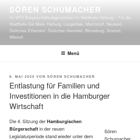
Zum
SÖREN SCHUMACHER
Inhalt
Ihr SPD Bürgerschaftsabgeordneter im Wahlkreis Harburg – Für die
springen
Stadtteile Gut Moor, Harburg, Langenbek, Marmstorf, Neuland,
Östliches Eißendorf, Östliches Heimfeld, Rönneburg, Sinstorf,
Wilstorf
Menü
VERÖFFENTLICHT
8. MAI 2020
VON
SÖREN SCHUMACHER
AM
Entlastung für Familien und
Investitionen in die Hamburger
Wirtschaft
Die 4. Sitzung der
Hamburgischen
Bürgerschaft
in der neuen
Sören
Legislaturperiode stand wieder unter dem
Schumacher