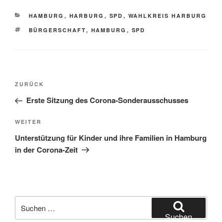
KATEGORIEN
HAMBURG
,
HARBURG
,
SPD
,
WAHLKREIS HARBURG
SCHLAGWÖRTER
BÜRGERSCHAFT
,
HAMBURG
,
SPD
Beitragsnavigation
Vorheriger
ZURÜCK
Beitrag
Erste Sitzung des Corona-Sonderausschusses
Nächster
WEITER
Beitrag
Unterstützung für Kinder und ihre Familien in Hamburg
in der Corona-Zeit
Suchen
nach:
Suchen