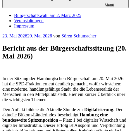
Menü
Bürgerschaftswahl am 2. März 2025
Veranstaltungen
Impressum
Veröffentlicht
23. Mai 2026
29. Mai 2026
von
Sören Schumacher
am
Bericht aus der Bürgerschaftssitzung (20.
Mai 2026)
In der Sitzung der Hamburgischen Bürgerschaft am 20. Mai 2026
hat die SPD-Fraktion erneut deutlich gemacht, wofür wir stehen:
eine moderne, handlungsfähige Stadt, die die Lebensrealität der
Menschen in den Mittelpunkt stellt. Hier ein kurzer Überblick über
die wichtigsten Themen.
Den Auftakt bildete die Aktuelle Stunde zur
Digitalisierung
. Der
aktuelle Bitkom-Länderindex bescheinigt
Hamburg eine
bundesweite Spitzenposition
– Platz 1 bei digitaler Wirtschaft und
digitaler Infrastruktur. Dieser Erfolg ist Ansporn und Verpflichtung
zugleich. Bürgerinnen und Bürger sollen Behördengänge einfach