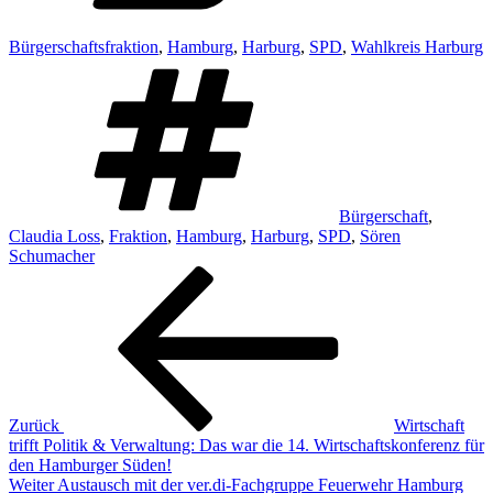
Bürgerschaftsfraktion
,
Hamburg
,
Harburg
,
SPD
,
Wahlkreis Harburg
Schlagwörter
Bürgerschaft
,
Claudia Loss
,
Fraktion
,
Hamburg
,
Harburg
,
SPD
,
Sören
Schumacher
Beitragsnavigation
Vorheriger
Beitrag
Zurück
Wirtschaft
trifft Politik & Verwaltung: Das war die 14. Wirtschaftskonferenz für
den Hamburger Süden!
Nächster
Weiter
Austausch mit der ver.di-Fachgruppe Feuerwehr Hamburg