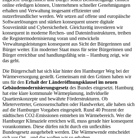
online erledigen können, Unternehmen schneller Genehmigungen
erhalten und Verwaltung insgesamt effizienter und
nutzerfreundlicher werden. Wir setzen auf offene und europäische
Softwarelösungen und stärken konsequent unsere digitale
Souveränität und Cybersicherheit. Gleichzeitig investieren wir
konsequent in moderne Rechen- und Dateninfrastrukturen, treiben
die Registermodernisierung voran und entwickeln
Verwaltungsleistungen konsequent aus Sicht der Bürgerinnen und
Bürger weiter. Ein moderner Staat muss für seine Bürgerinnen und
Bürger erreichbar und handlungsfähig sein – Hamburg zeigt, wie
das geht.
Die Bürgerschaft hat sich klar hinter den Hamburger Weg bei der
Wärmeversorgung gestellt. Gemeinsam mit den Grünen haben wir
uns für den
Erhalt der Länderöffnungsklausel im neuen
Gebäudemodernisierungsgesetz
des Bundes eingesetzt. Hamburg
hat eine klare kommunale Wärmeplanung, individuelle
Quartierskonzepte und bewährte Förderstrukturen. Ob
Mietervertreter, Genossenschaften oder Handwerker, alle haben sich
auf die Hamburger Vorgaben eingespielt. Rund 40 Prozent der
städtischen CO2-Emissionen entstehen im Wärmebereich. Wer die
Hamburger Klimaziele erreichen will, muss gerade hier konsequent
vorankommen. Diese dürfen nicht durch ein unflexibles
Bundesgesetz ausgehebelt werden. Die Wärmewende entscheidet
sich vor Ort – und das wollen wir so erhalten.