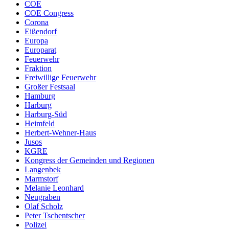
COE
COE Congress
Corona
Eißendorf
Europa
Europarat
Feuerwehr
Fraktion
Freiwillige Feuerwehr
Großer Festsaal
Hamburg
Harburg
Harburg-Süd
Heimfeld
Herbert-Wehner-Haus
Jusos
KGRE
Kongress der Gemeinden und Regionen
Langenbek
Marmstorf
Melanie Leonhard
Neugraben
Olaf Scholz
Peter Tschentscher
Polizei