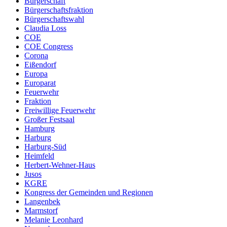
Bürgerschaft
Bürgerschaftsfraktion
Bürgerschaftswahl
Claudia Loss
COE
COE Congress
Corona
Eißendorf
Europa
Europarat
Feuerwehr
Fraktion
Freiwillige Feuerwehr
Großer Festsaal
Hamburg
Harburg
Harburg-Süd
Heimfeld
Herbert-Wehner-Haus
Jusos
KGRE
Kongress der Gemeinden und Regionen
Langenbek
Marmstorf
Melanie Leonhard