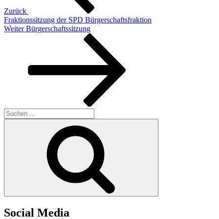
Zurück
Fraktionssitzung der SPD Bürgerschaftsfraktion
Nächster
Weiter
Bürgerschaftssitzung
Beitrag
Suchen
nach:
Suchen
Social Media