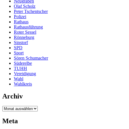
Neugraben
Olaf Scholz
Peter Tschentscher
Polizei
Rathaus
Rathausführung
Roter Sessel
Rönneburg
Sinstorf
SPD
Sport
Sören Schumacher
Süderelbe
TUHH
Vereidigung
Wahl
Wahlkreis
Archiv
Archiv
Meta