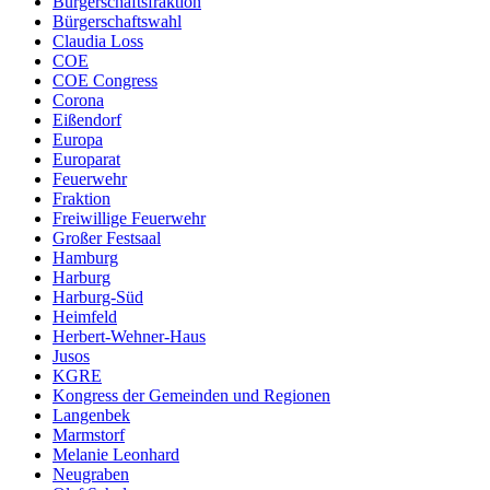
Bürgerschaftsfraktion
Bürgerschaftswahl
Claudia Loss
COE
COE Congress
Corona
Eißendorf
Europa
Europarat
Feuerwehr
Fraktion
Freiwillige Feuerwehr
Großer Festsaal
Hamburg
Harburg
Harburg-Süd
Heimfeld
Herbert-Wehner-Haus
Jusos
KGRE
Kongress der Gemeinden und Regionen
Langenbek
Marmstorf
Melanie Leonhard
Neugraben