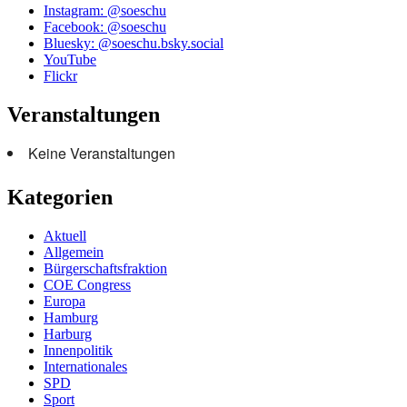
Instagram: @soeschu
Facebook: @soeschu
Bluesky: @soeschu.bsky.social
YouTube
Flickr
Veranstaltungen
Keine Veranstaltungen
Kategorien
Aktuell
Allgemein
Bürgerschaftsfraktion
COE Congress
Europa
Hamburg
Harburg
Innenpolitik
Internationales
SPD
Sport