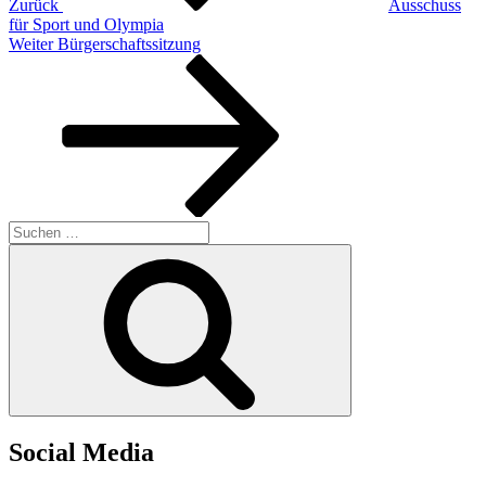
Zurück
Ausschuss
für Sport und Olympia
Nächster
Weiter
Bürgerschaftssitzung
Beitrag
Suchen
nach:
Suchen
Social Media