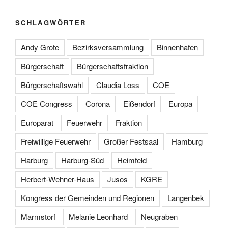
SCHLAGWÖRTER
Andy Grote
Bezirksversammlung
Binnenhafen
Bürgerschaft
Bürgerschaftsfraktion
Bürgerschaftswahl
Claudia Loss
COE
COE Congress
Corona
Eißendorf
Europa
Europarat
Feuerwehr
Fraktion
Freiwillige Feuerwehr
Großer Festsaal
Hamburg
Harburg
Harburg-Süd
Heimfeld
Herbert-Wehner-Haus
Jusos
KGRE
Kongress der Gemeinden und Regionen
Langenbek
Marmstorf
Melanie Leonhard
Neugraben