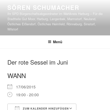
Zum
SÖREN SCHUMACHER
Inhalt
Ihr SPD Bürgerschaftsabgeordneter im Wahlkreis Harburg – Für die
springen
Stadtteile Gut Moor, Harburg, Langenbek, Marmstorf, Neuland,
Östliches Eißendorf, Östliches Heimfeld, Rönneburg, Sinstorf,
Wilstorf
Menü
Der rote Sessel im Juni
WANN
17/06/2015
19:00 - 20:00
ZUM KALENDER HINZUFÜGEN