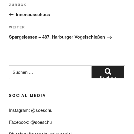
Beitragsnavigation
Vorheriger
ZURÜCK
Beitrag
Innenausschuss
Nächster
WEITER
Beitrag
Spargelessen – 487. Harburger Vogelschießen
Suchen
nach:
Suchen
SOCIAL MEDIA
Instagram: @soeschu
Facebook: @soeschu
Bluesky: @soeschu.bsky.social