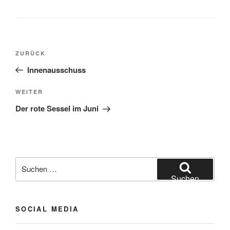
Beitragsnavigation
Vorheriger
ZURÜCK
Beitrag
Innenausschuss
Nächster
WEITER
Beitrag
Der rote Sessel im Juni
Suchen
nach:
Suchen
SOCIAL MEDIA