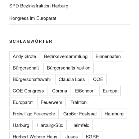
SPD Bezirksfraktion Harburg
Kongress im Europarat
SCHLAGWÖRTER
Andy Grote
Bezirksversammlung
Binnenhafen
Bürgerschaft
Bürgerschaftsfraktion
Bürgerschaftswahl
Claudia Loss
COE
COE Congress
Corona
Eißendorf
Europa
Europarat
Feuerwehr
Fraktion
Freiwillige Feuerwehr
Großer Festsaal
Hamburg
Harburg
Harburg-Süd
Heimfeld
Herbert-Wehner-Haus
Jusos
KGRE