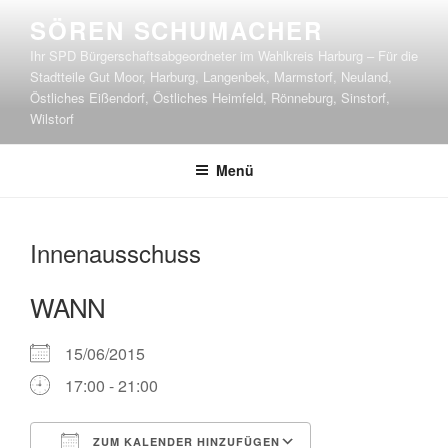
Zum
SÖREN SCHUMACHER
Inhalt
Ihr SPD Bürgerschaftsabgeordneter im Wahlkreis Harburg – Für die
springen
Stadtteile Gut Moor, Harburg, Langenbek, Marmstorf, Neuland,
Östliches Eißendorf, Östliches Heimfeld, Rönneburg, Sinstorf,
Wilstorf
Menü
Innenausschuss
WANN
15/06/2015
17:00 - 21:00
ZUM KALENDER HINZUFÜGEN