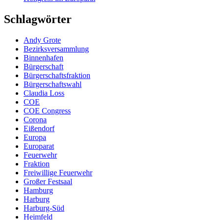
Schlagwörter
Andy Grote
Bezirksversammlung
Binnenhafen
Bürgerschaft
Bürgerschaftsfraktion
Bürgerschaftswahl
Claudia Loss
COE
COE Congress
Corona
Eißendorf
Europa
Europarat
Feuerwehr
Fraktion
Freiwillige Feuerwehr
Großer Festsaal
Hamburg
Harburg
Harburg-Süd
Heimfeld