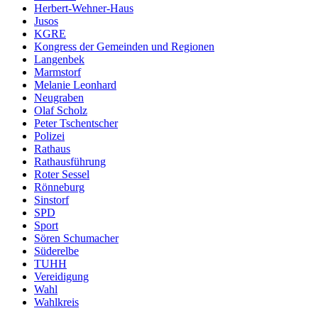
Herbert-Wehner-Haus
Jusos
KGRE
Kongress der Gemeinden und Regionen
Langenbek
Marmstorf
Melanie Leonhard
Neugraben
Olaf Scholz
Peter Tschentscher
Polizei
Rathaus
Rathausführung
Roter Sessel
Rönneburg
Sinstorf
SPD
Sport
Sören Schumacher
Süderelbe
TUHH
Vereidigung
Wahl
Wahlkreis