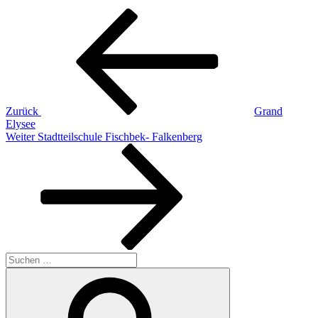
Beitragsnavigation
Vorheriger
Beitrag
Zurück
Grand
Elysee
Nächster
Weiter
Stadtteilschule Fischbek- Falkenberg
Beitrag
Suchen
nach:
Suchen